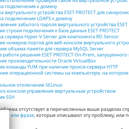
е/отключение проверки связи на виртуальном устройс
ка подключения к домену
а виртуального устройства ESET PROTECT для синхрони
ка подключения LDAPS к домену
вление забытого пароля виртуального устройства ESET
е строки подключения к базе данных ESET PROTECT
а сервера Hyper-V Server для компонента RD Sensor
е номеров портов для веб-консоли виртуального устро
ие объема памяти для сервера MySQL Server
 работе решения ESET PROTECT On-Prem, запущенного на
е производительности Oracle VirtualBox
ие команды YUM при наличии прокси-сервера HTTP
ие операционной системы на компьютере, на котором 
ельное отключение SELinux
ск консоли управления виртуальным устройством
ие SSH
роблема отсутствует в перечисленных выше разделах сп
лову или фразе
, которые описывают эту проблему, или 