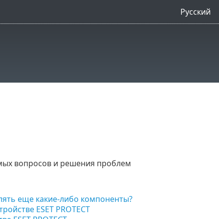
Русский
емых вопросов и решения проблем
лять еще какие-либо компоненты?
стройстве ESET PROTECT