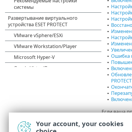
Включени
•
Настрой
•
Настройк
•
Настрой
•
Восстано
•
Изменени
•
Настройк
•
Изменени
•
Увеличен
•
Ошибка в
•
Повышени
•
Включен
•
Обновлен
•
PROTECT
Окончат
•
Перезапу
•
Включен
•
Если ваша п
ключевому с
Your account, your cookies
On-Prem.
choice