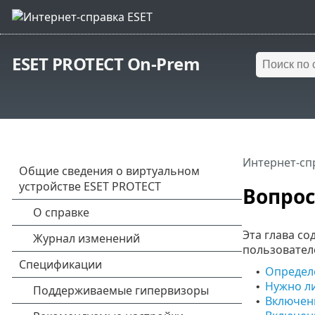
ESET PROTECT On-Prem
Интернет-сп
Вопрос
Эта глава с
пользовател
Определ
•
Нужно ли
•
Включени
•