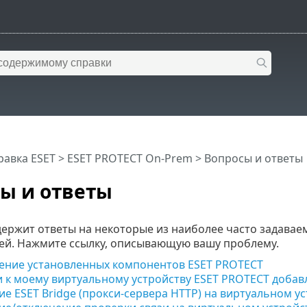
равка ESET
>
ESET PROTECT On-Prem
>
Вопросы и ответы
ы и ответы
одержит ответы на некоторые из наиболее часто задава
ей. Нажмите ссылку, описывающую вашу проблему.
ение установленных компонентов ESET PROTECT
 к моему виртуальному устройству ESET PROTECT добав
е ESET Bridge (прокси-сервера HTTP) на виртуальном у