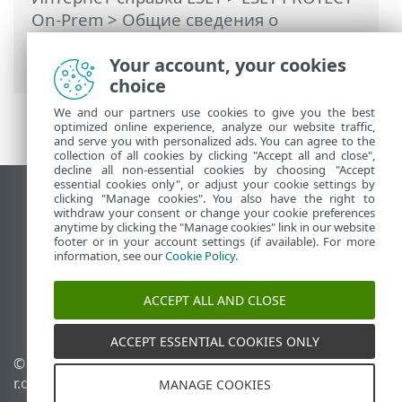
On-Prem
>
Общие сведения о
виртуальном устройстве ESET PROTECT
> Справка о программе
Your account, your cookies
choice
We and our partners use cookies to give you the best
optimized online experience, analyze our website traffic,
and serve you with personalized ads. You can agree to the
collection of all cookies by clicking "Accept all and close",
decline all non-essential cookies by choosing "Accept
essential cookies only", or adjust your cookie settings by
clicking "Manage cookies". You also have the right to
Использовать сайт для ПК
withdraw your consent or change your cookie preferences
End of Life
anytime by clicking the "Manage cookies" link in our website
footer or in your account settings (if available). For more
База знаний ESET
information, see our
Cookie Policy
.
Форум ESET
ESET Status Portal
ACCEPT ALL AND CLOSE
Региональная поддержка
ACCEPT ESSENTIAL COOKIES ONLY
© 1992 - 2026 ESET, spol. s
Управлять файлами
r.o. - Все права защищены.
cookie
MANAGE COOKIES