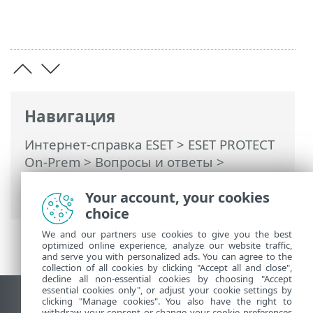
Навигация
Интернет-справка ESET
>
ESET PROTECT
On-Prem
>
Вопросы и ответы
>
Настройка сервера Hyper-V Server для
Your account, your cookies
компонента RD Sensor
choice
We and our partners use cookies to give you the best
optimized online experience, analyze our website traffic,
and serve you with personalized ads. You can agree to the
collection of all cookies by clicking "Accept all and close",
decline all non-essential cookies by choosing "Accept
essential cookies only", or adjust your cookie settings by
clicking "Manage cookies". You also have the right to
Использовать сайт для ПК
withdraw your consent or change your cookie preferences