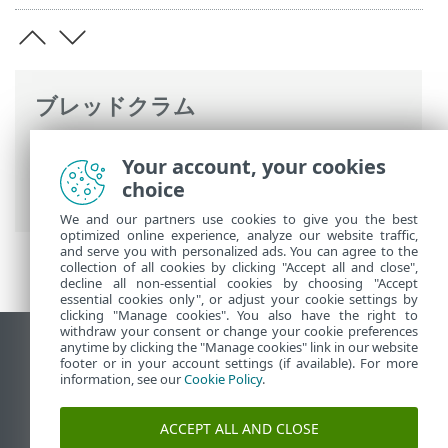
ブレッドクラム
ESETオンラインヘルプ
>
ESET PROTECT
Your account, your cookies
On-Prem
>
ESET PROTECT Virtual
choice
Appliance FAQ
We and our partners use cookies to give you the best
optimized online experience, analyze our website traffic,
and serve you with personalized ads. You can agree to the
collection of all cookies by clicking "Accept all and close",
decline all non-essential cookies by choosing "Accept
essential cookies only", or adjust your cookie settings by
clicking "Manage cookies". You also have the right to
withdraw your consent or change your cookie preferences
anytime by clicking the "Manage cookies" link in our website
デスクトップサイトの表示
footer or in your account settings (if available). For more
End of Life
information, see our
Cookie Policy
.
ESETナレッジベース
ACCEPT ALL AND CLOSE
ESETフォーラム