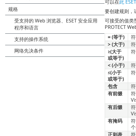
可以在
此 ES
要创建规则，
可接受的值类型
PROTECT
= (等于)
符
> (大于)
符
≥(大于
符
或等于)
< (小于)
符
≤(小于
符
或等于)
包含
符
有前缀
符
Vi
有后缀
符
Vi
有掩码
符
个
正则表
符