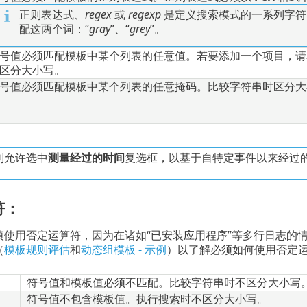
正则表达式、
regex
或
regexp
是定义搜索模式的一系列字符
配这两个词：“
gray
”、“
grey
”。
号值必须匹配模板中某个列表的任意值。若要添加一个项目，请
区分大小写。
号值必须匹配模板中某个列表的任意掩码。比较字符串时区分大小写。示例：*
则允许选中
测量经过的时间
复选框，以基于自特定事件以来经过的
符：
慎使用否定运算符，因为在诸如“已安装应用程序”等多行日志的
（
模板规则评估
和
动态组模板 - 示例
）以了解必须如何使用否定
符号值和模板值必须不匹配。比较字符串时不区分大小写
符号值不包含模板值。执行搜索时不区分大小写。