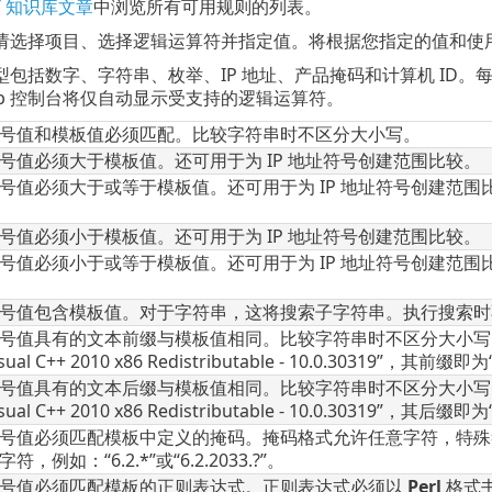
ET 知识库文章
中浏览所有可用规则的列表。
请选择项目、选择逻辑运算符并指定值。将根据您指定的值和使
包括数字、字符串、枚举、IP 地址、产品掩码和计算机 ID。每
 Web 控制台将仅自动显示受支持的逻辑运算符。
号值和模板值必须匹配。比较字符串时不区分大小写。
号值必须大于模板值。还可用于为 IP 地址符号创建范围比较。
号值必须大于或等于模板值。还可用于为 IP 地址符号创建范围
号值必须小于模板值。还可用于为 IP 地址符号创建范围比较。
号值必须小于或等于模板值。还可用于为 IP 地址符号创建范围
号值包含模板值。对于字符串，这将搜索子字符串。执行搜索时
号值具有的文本前缀与模板值相同。比较字符串时不区分大小写。设
sual C++ 2010 x86 Redistributable - 10.0.30319”，其前缀
号值具有的文本后缀与模板值相同。比较字符串时不区分大小写。设
sual C++ 2010 x86 Redistributable - 10.0.30319”，其后缀即
号值必须匹配模板中定义的掩码。掩码格式允许任意字符，特殊符号“
字符，例如：“6.2.*”或“6.2.2033.?”。
号值必须匹配模板的正则表达式。正则表达式必须以
Perl
格式