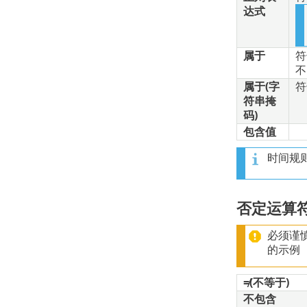
达式
属于
符
不
属于(字
符
符串掩
码)
包含值
时间规
否定运算
必须谨
的示例
≠(不等于)
不包含