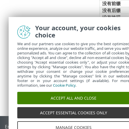
没有前缀
没有后缀
没有掩码
不是正则表
Your account, your cookies
choice
不属于
不属于(字符
We and our partners use cookies to give you the best optimize
online experience, analyze our website traffic, and serve you wit
掩码)
personalized ads. You can agree to the collection of all cookies b
不包含值
clicking "Accept all and close", decline all non-essential cookies b
choosing "Accept essential cookies only", or adjust your cooki
settings by clicking "Manage cookies". You also have the right t
withdraw your consent or change your cookie preference
anytime by clicking the "Manage cookies" link in our websit
footer or in your account settings (if available). For mor
information, see our
Cookie Policy
.
ACCEPT ALL AND CLOSE
ACCEPT ESSENTIAL COOKIES ONLY
End of Life
ESET 知识库
ESET 论坛
ESET Status Portal
区域支
MANAGE COOKIES