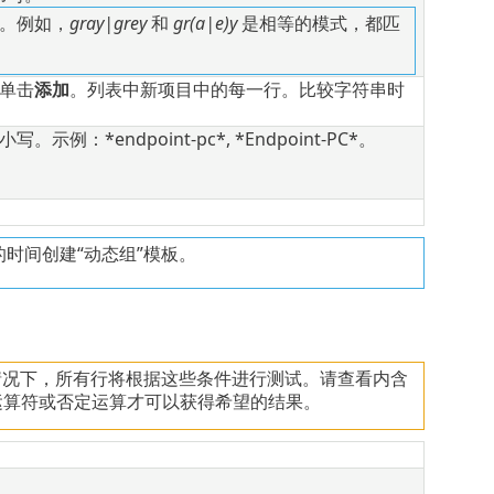
。例如，
gray|grey
和
gr(a|e)y
是相等的模式，都匹
单击
添加
。列表中新项目中的每一行。比较字符串时
endpoint-pc*, *Endpoint-PC*。
时间创建“动态组”模板。
情况下，所有行将根据这些条件进行测试。请查看内含
运算符或否定运算才可以获得希望的结果。
。