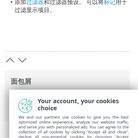
添加
过滤器
和过滤器预设。 可以将
标记
用于
•
过滤显示项目。
面包屑
ESET 联机帮助
>
ESET PROTECT
>
使用
Your account, your cookies
ESET PROTECT
>
ESET PROTECT 主菜单
>
choice
更多
> 动态组模板
We and our partners use cookies to give you the best
optimized online experience, analyze our website traffic,
and serve you with personalized ads. You can agree to the
collection of all cookies by clicking "Accept all and close",
decline all non-essential cookies by choosing "Accept