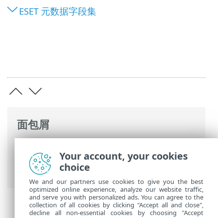
ESET 元数据字段集
面包屑
ESET 联机帮助
>
ESET PROTECT
>
使用
Your account, your cookies
ESET PROTECT
>
ESET PROTECT 主菜单
>
choice
高级搜索
> Open XDR 数据格式
We and our partners use cookies to give you the best
optimized online experience, analyze our website traffic,
and serve you with personalized ads. You can agree to the
collection of all cookies by clicking "Accept all and close",
decline all non-essential cookies by choosing "Accept