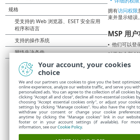
详细的权限
拥有
访问权限
束并显示错误
MSP 用
他们可以登录
•
对于每个新 MS
Your account, your cookies
说明
- 
•
标记
- 
choice
•
家庭组
-
•
We and our partners use cookies to give you the best optimize
自动注销
•
online experience, analyze our website traffic, and serve you wit
帐户已启
•
personalized ads. You can agree to the collection of all cookies b
权限集
-
clicking "Accept all and close", decline all non-essential cookies b
•
choosing "Accept essential cookies only", or adjust your cooki
settings by clicking "Manage cookies". You also have the right t
withdraw your consent or change your cookie preference
anytime by clicking the "Manage cookies" link in our websit
footer or in your account settings (if available). For mor
information, see our
Cookie Policy
.