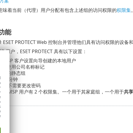
方案
意味着当前（代理）用户分配有包含上述组的访问权限的
权限集
。
户功能
 ESET PROTECT Web 控制台并管理他们具有访问权限的设
P 用户，ESET PROTECT 具有以下设置：
通过 MSP 客户设置向导创建的本地用户
该用户使用公司名称标记
 公司的静态组
d
- 15 分钟
h
用，不需要更改密码
y
 每个 MSP 用户有 2 个权限集。一个用于其家庭组，一个用于
共
y
e
o
s
e
e