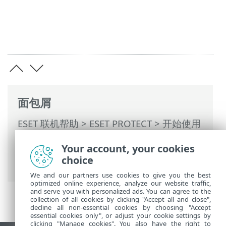
面包屑
ESET 联机帮助
>
ESET PROTECT
>
开始使用
>
ESET Management服务器代理部署
>
远
Your account, your cookies
程部署
>
ESET Remote Deployment Tool
>
choice
ESET Remote Deployment Tool - 故障排除
We and our partners use cookies to give you the best
optimized online experience, analyze our website traffic,
and serve you with personalized ads. You can agree to the
collection of all cookies by clicking "Accept all and close",
decline all non-essential cookies by choosing "Accept
essential cookies only", or adjust your cookie settings by
clicking "Manage cookies". You also have the right to