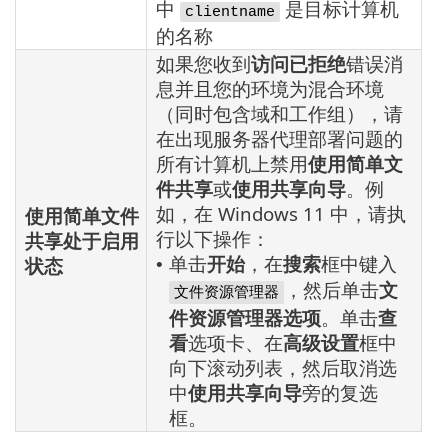
中
是目标计算机
clientname
的名称
如果您收到
访问已拒绝
错误消
息并且您的环境为混合环境
（同时包含域和工作组），请
在出现服务器代理部署问题的
所有计算机上禁用
使用简单文
件共享
或
使用共享向导
。例
如，在 Windows 11 中，请执
使用简单文件
行以下操作：
共享处于启用
单击
开始
，在
搜索
框中键入
状态
•
，然后单击
文
文件资源管理器
件资源管理器选项
。单击
查
看
选项卡、在
高级设置
框中
向下滚动列表，然后取消选
中
使用共享向导
旁的复选
框。