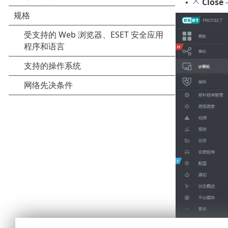
Close
•