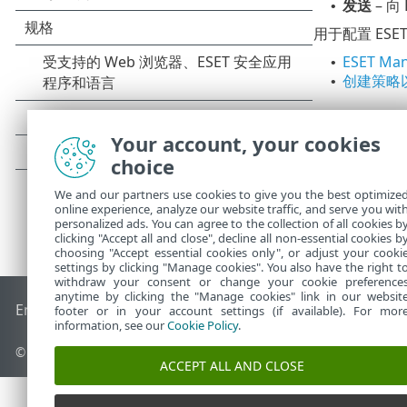
发送
– 向
•
用于配置 ES
ESET M
•
创建策略以
•
Your account, your cookies
choice
We and our partners use cookies to give you the best optimize
online experience, analyze our website traffic, and serve you wit
personalized ads. You can agree to the collection of all cookies b
clicking "Accept all and close", decline all non-essential cookies b
choosing "Accept essential cookies only", or adjust your cooki
settings by clicking "Manage cookies". You also have the right t
withdraw your consent or change your cookie preference
anytime by clicking the "Manage cookies" link in our websit
End of Life
ESET 知识库
ESET 论坛
ESET Status Portal
区域支
footer or in your account settings (if available). For mor
information, see our
Cookie Policy
.
© 1992 - 2026 ESET, spol. s r.o. - 保留所有权利。
ACCEPT ALL AND CLOSE