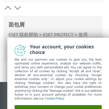
面包屑
ESET 联机帮助
>
ESET PROTECT
>
使用
ESET PROTECT
>
ESET PROTECT 主菜单
>
Your account, your cookies
配置
>
高级设置
>
如何将策略应用到客户端
choice
> 对组进行排序
We and our partners use cookies to give you the best
optimized online experience, analyze our website traffic,
and serve you with personalized ads. You can agree to the
collection of all cookies by clicking "Accept all and close",
decline all non-essential cookies by choosing "Accept
essential cookies only", or adjust your cookie settings by
clicking "Manage cookies". You also have the right to
withdraw your consent or change your cookie preferences
anytime by clicking the "Manage cookies" link in our website
查看桌面站点
footer or in your account settings (if available). For more
End of Life
information, see our
Cookie Policy
.
ESET 知识库