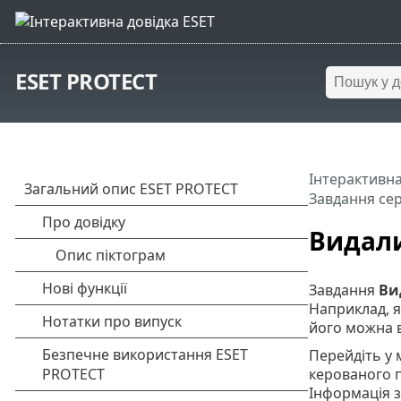
ESET PROTECT
Інтерактивна
Завдання се
Видали
Завдання
Ви
Наприклад, я
його можна в
Перейдіть у
керованого п
Інформація з