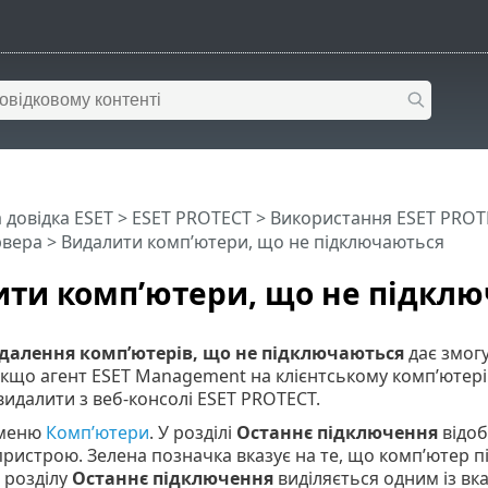
 довідка ESET
>
ESET PROTECT
>
Використання ESET PROT
рвера
> Видалити комп’ютери, що не підключаються
ти комп’ютери, що не підкл
далення комп’ютерів, що не підключаються
дає змогу
кщо агент ESET Management на клієнтському комп’ютері
идалити з веб-консолі ESET PROTECT.
 меню
Комп’ютери
. У розділі
Останнє підключення
відоб
ристрою. Зелена позначка вказує на те, що комп’ютер п
 розділу
Останнє підключення
виділяється одним із вк