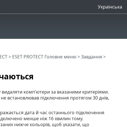
Українська
ECT
>
ESET PROTECT Головне меню
>
Завдання
>
ючаються
 видаляти комп’ютери за вказаними критеріями.
 не встановлював підключення протягом 30 днів,
ражається дата й час останнього підключення
ідключено менше ніж 16 хвилин тому.
азаних нижче кольорів, щоб указати, що