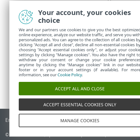
Установлюва
Your account, your cookies
Звіт
choice
Усі налаштов
We and our partners use cookies to give you the best optimize
online experience, analyze our website traffic, and serve you wit
У розділі
Зав
personalized ads. You can agree to the collection of all cookies b
завдання.
clicking "Accept all and close", decline all non-essential cookies b
choosing "Accept essential cookies only", or adjust your cooki
settings by clicking "Manage cookies". You also have the right t
withdraw your consent or change your cookie preference
anytime by clicking the "Manage cookies" link in our websit
footer or in your account settings (if available). For mor
information, see our
Cookie Policy
.
ACCEPT ALL AND CLOSE
ACCEPT ESSENTIAL COOKIES ONLY
End of Life
База знань ESET
Форум ESET
ESET Status Porta
MANAGE COOKIES
© 1992 - 2026 ESET, spol. s r.o. - Усі права захищено.