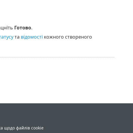
ацніть
Готово
.
татусу
та
відомості
кожного створеного
ка щодо файлів cookie