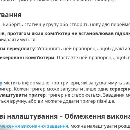
вання
и
. Виберіть статичну групу або створіть нову для перейм
нів, протягом яких комп’ютер не встановлював підк
видалятимуться.
ти передплату
: Установіть цей прапорець, щоб деакти
екеровані комп’ютери
. Поставте цей прапорець, щоб 
р
містить інформацію про тригери, які запускатимуть за
ригер. Кожен тригер може запускати лише одне
серверн
лаштувати тригер
, тригер не створюється. Завдання м
ься вручну, або ви можете додати тригер пізніше.
ві налаштування – Обмеження викон
меження виконання завдання
, можна налаштувати розш