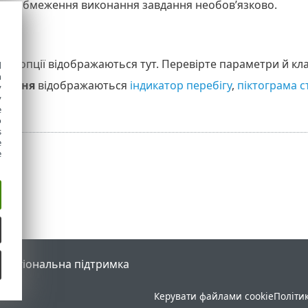
ти обмеження виконання завдання необов’язково.
ані опції відображаються тут. Перевірте параметри й кл
d
h
дання
відображаються
індикатор перебігу
,
піктограма с
y
y
e
o
s
e
e
l
Регіональна підтримка
Керувати файлами cookie
Політи