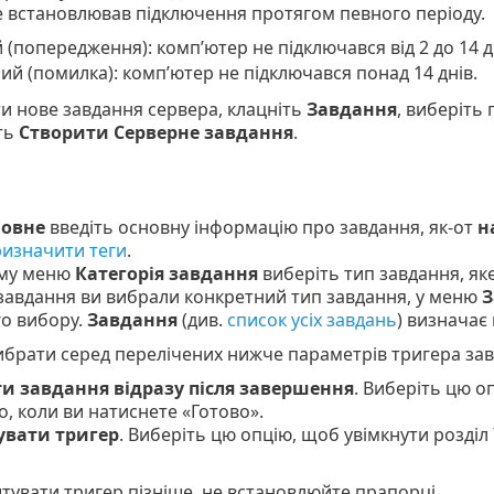
е встановлював підключення протягом певного періоду.
(попередження): комп’ютер не підключався від 2 до 14 д
й (помилка): комп’ютер не підключався понад 14 днів.
и нове завдання сервера, клацніть
Завдання
, виберіть 
ть
Створити
Серверне завдання
.
овне
введіть основну інформацію про завдання, як-от
н
изначити теги
.
ому меню
Категорія завдання
виберіть тип завдання, як
завдання ви вибрали конкретний тип завдання, у меню
З
о вибору.
Завдання
(див.
список усіх завдань
) визначає
брати серед перелічених нижче параметрів тригера зав
и завдання відразу після завершення
. Виберіть цю 
го, коли ви натиснете «Готово».
вати тригер
. Виберіть цю опцію, щоб увімкнути розділ
увати тригер пізніше, не встановлюйте прапорці.