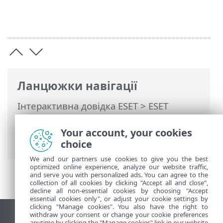
Ланцюжки навігації
Інтерактивна довідка ESET
>
ESET
PROTECT
>
Використання ESET PROTECT
>
ESET PROTECT для постачальників
Your account, your cookies
керованих послуг
> Огляд статусу MSP
choice
We and our partners use cookies to give you the best
optimized online experience, analyze our website traffic,
and serve you with personalized ads. You can agree to the
collection of all cookies by clicking "Accept all and close",
decline all non-essential cookies by choosing "Accept
essential cookies only", or adjust your cookie settings by
clicking "Manage cookies". You also have the right to
withdraw your consent or change your cookie preferences
Переглянути повну версію
anytime by clicking the "Manage cookies" link in our website