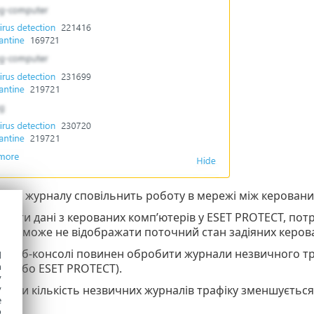
ння журналу сповільнить роботу в мережі між керован
дати дані з керованих комп’ютерів у ESET PROTECT, потр
оль може не відображати поточний стан задіяних керов
р веб-консолі повинен обробити журнали незвичного тр
d
h
ції або ESET PROTECT).
y
, коли кількість незвичних журналів трафіку зменшується
y
e
o