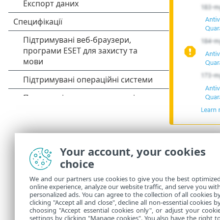
Перевантаже
Your account, your cookies
Щоб пере
•
choice
Веб-конс
•
Адміністрато
We and our partners use cookies to give you the best optimize
online experience, analyze our website traffic, and serve you wit
робочій стан
personalized ads. You can agree to the collection of all cookies b
Вікно зникає
clicking "Accept all and close", decline all non-essential cookies b
choosing "Accept essential cookies only", or adjust your cooki
settings by clicking "Manage cookies". You also have the right t