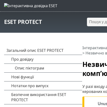
ESET PROTECT
Інтерактивна
> Незвично в
Незвич
комп’ю
У разі входу
керованих ко