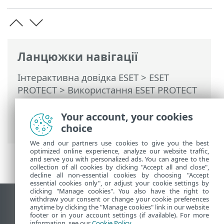
Ланцюжки навігації
Інтерактивна довідка ESET
>
ESET
PROTECT
>
Використання ESET PROTECT
>
ESET PROTECT Головне меню
>
Докладніше
>
Права доступу
>
Your account, your cookies
Користувачі
> Підключені користувачі
choice
We and our partners use cookies to give you the best
optimized online experience, analyze our website traffic,
and serve you with personalized ads. You can agree to the
collection of all cookies by clicking "Accept all and close",
decline all non-essential cookies by choosing "Accept
essential cookies only", or adjust your cookie settings by
clicking "Manage cookies". You also have the right to
withdraw your consent or change your cookie preferences
Переглянути повну версію
anytime by clicking the "Manage cookies" link in our website
footer or in your account settings (if available). For more
End of Life
information, see our
Cookie Policy
.