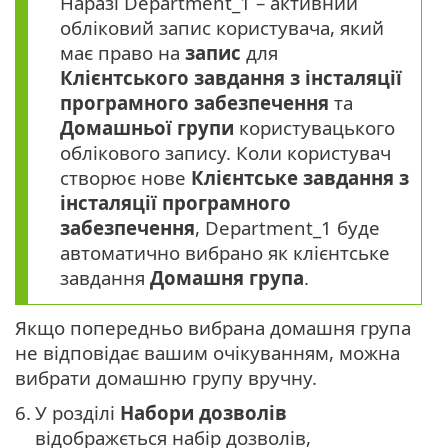
Наразі Department_1 – активний
обліковий запис користувача, який
має право на
запис
для
Клієнтського завдання з інсталяції
програмного забезпечення
та
Домашньої групи
користувацького
облікового запису. Коли користувач
створює нове
Клієнтське завдання з
інсталяції програмного
забезпечення
, Department_1 буде
автоматично вибрано як клієнтське
завдання
Домашня група
.
Якщо попередньо вибрана домашня група
не відповідає вашим очікуванням, можна
вибрати домашню групу вручну.
6.
У розділі
Набори дозволів
відображється набір дозволів,