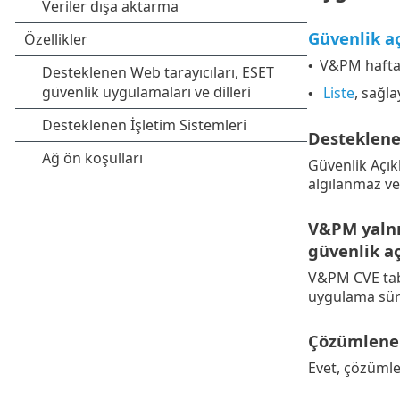
Güvenlik aç
V&PM haftada
•
Liste
, sağla
•
Desteklene
Güvenlik Açıkl
algılanmaz ve
V&PM yalnı
güvenlik a
V&PM CVE taba
uygulama sürü
Çözümlenen 
Evet, çözümlen