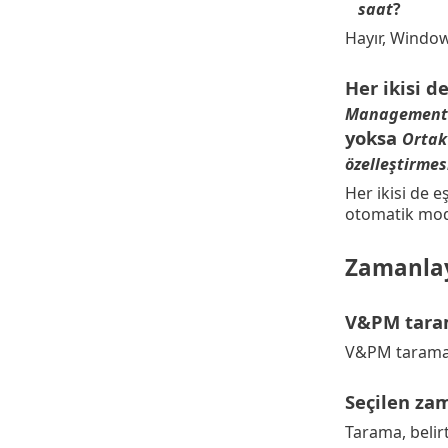
saat
?
Hayır, Window
Her ikisi 
Management
yoksa
Ortak 
özelleştirmes
Her ikisi de 
otomatik modd
Zamanlay
V&PM taram
V&PM taraması
Seçilen zam
Tarama, belirt