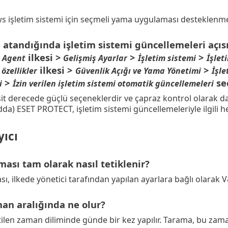
s işletim sistemi için seçmeli yama uygulaması desteklenm
de atandığında işletim sistemi güncellemeleri aç
ilkesi >
>
>
 Agent
Gelişmiş Ayarlar
İşletim sistemi
İşlet
ilkesi >
>
özellikler
Güvenlik Açığı ve Yama Yönetimi
İşle
>
se
i
İzin verilen işletim sistemi otomatik güncellemeleri
eşit derecede güçlü seçeneklerdir ve çapraz kontrol olarak d
a) ESET PROTECT, işletim sistemi güncellemeleriyle ilgili h
ıcı
ası tam olarak nasıl tetiklenir?
, ilkede yönetici tarafından yapılan ayarlara bağlı olarak V
an aralığında ne olur?
ilen zaman diliminde günde bir kez yapılır. Tarama, bu zaman d