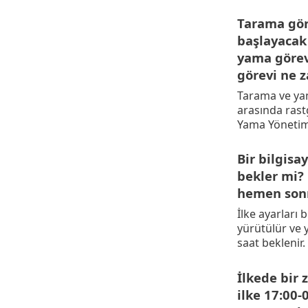
Tarama göre
başlayacak 
yama görevi
görevi ne z
Tarama ve yama
arasında rastg
Yama Yönetim
Bir bilgisa
bekler mi?
hemen sonr
İlke ayarları 
yürütülür ve 
saat beklenir.
İlkede bir
ilke 17:00-