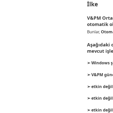
İlke
V&PM Ortak 
otomatik o
Bunlar,
Otoma
Aşağıdaki 
mevcut işl
Windows şu
➢
V&PM güncel
➢
etkin değil
➢
etkin değil
➢
etkin değil
➢