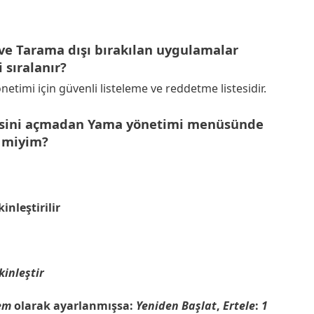
 ve Tarama dışı bırakılan uygulamalar
sıralanır?
timi için güvenli listeleme ve reddetme listesidir.
mesini açmadan Yama yönetimi menüsünde
r miyim?
nleştirilir
kinleştir
em
olarak ayarlanmışsa:
Yeniden Başlat
,
Ertele
:
1