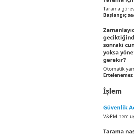
Tarama görevi,
Başlangıç sa
Zamanlayıcı
geciktiğind
sonraki cu
yoksa yöne
gerekir?
Otomatik yama
Ertelenemez
İşlem
Güvenlik Aç
V&PM hem uygu
Tarama nası