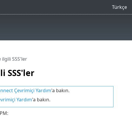
Türkçe
ilgili SSS'ler
i SSS'ler
nnect Çevrimiçi Yardım
'a bakın.
vrimiçi Yardım
'a bakın.
&PM: