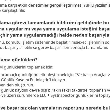
ıma karşı etkin denetimler gerçekleştirilmez. Yüklü yazılımla
karşılaştırılır.
ama görevi tamamlandı bildirimi geldiğinde bu n
ma uygular mı veya yama uygulama isteğini başar
içbir yama uygulanmadığı halde neden başarıyla
ü, komutu işletim sisteminde başlatır. msiexec işleminin son
 başarıyla iletilirse görev başarılı bir sonuçla tamamlanır.
ılama günlükleri?
 günlüklerini toplamak için:
ı amaçlı günlüğünü etkinleştirmek için F5'e basıp Araçlar 
Günlük Kaydını Etkinleştir'i tıklayın.
yeniden oluşturun.
 günlük kaydını devre dışı bırakın (aksi takdirde, toplanan v
0 ve üzeri sürümlerde ELC + SysInspector günlüklerini toplay
ve başarısız olan yamaların raporunu nerede bul