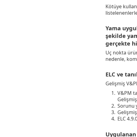
Kötüye kullan
listelenenlerle 
Yama uygul
şekilde ya
gerçekte h
Uç nokta ürün
nedenle, komut
ELC ve tan
Gelişmiş V&PM
1.
V&PM tan
Gelişmiş 
2.
Sorunu 
3.
Gelişmiş
4.
ELC 4.9.
Uygulanan 