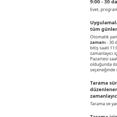
9:00 - 30 d
Evet, program
Uygulamalar
tüm günler
Otomatik yama
zamanı
- 30 
bitiş saati 11
zamanlayıcı i
Pazartesi saat
olduğunda da k
seçeneğinde o
Tarama sür
düzenlener
zamanlayıcı
Tarama ve yam
Tarama için