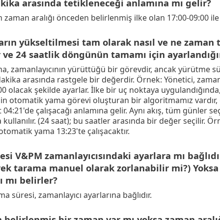
akika arasında tetikleneceği anlamına mı gelir?
 zaman aralığı önceden belirlenmiş ilke olan 17:00-09:00 ile 
ın yükseltilmesi tam olarak nasıl ve ne zaman te
 ve 24 saatlik döngünün tamamı için ayarlandığı
, zamanlayıcının yürüttüğü bir görevdir, ancak yürütme sü
dakika arasında rastgele bir değerdir. Örnek: Yönetici, zaman
:00 olacak şekilde ayarlar. İlke bir uç noktaya uygulandığında
çin otomatik yama görevi oluşturan bir algoritmamız vardır, 
 04:21'de çalışacağı anlamına gelir. Aynı akış, tüm günler seç
ullanılır. (24 saat); bu saatler arasında bir değer seçilir. 
tomatik yama 13:23'te çalışacaktır.
esi V&PM zamanlayıcısındaki ayarlara mı bağlıdır
ek tarama manuel olarak zorlanabilir mi?) Yoks
 mı belirler?
a süresi, zamanlayıcı ayarlarına bağlıdır.
 belirlenmiş bir zaman var mı yoksa zaman aralığ