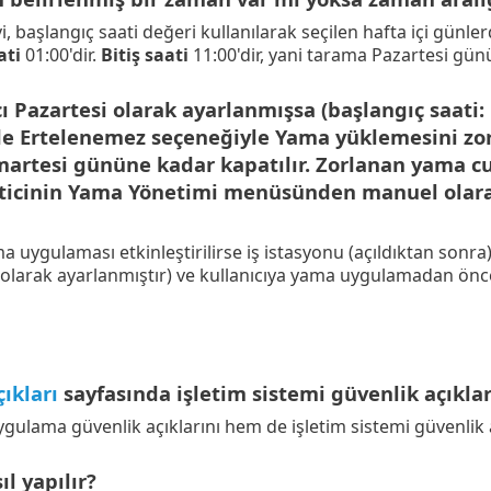
 başlangıç saati değeri kullanılarak seçilen hafta içi günler
ati
01:00'dir.
Bitiş saati
11:00'dir, yani tarama Pazartesi gün
 Pazartesi olarak ayarlanmışsa (başlangıç saati: 1
e Ertelenemez seçeneğiyle Yama yüklemesini zorla 
martesi gününe kadar kapatılır. Zorlanan yama cu
ticinin Yama Yönetimi menüsünden manuel olara
 uygulaması etkinleştirilirse iş istasyonu (açıldıktan sonr
olarak ayarlanmıştır) ve kullanıcıya yama uygulamadan önce 
ıkları
sayfasında işletim sistemi güvenlik açıklar
lama güvenlik açıklarını hem de işletim sistemi güvenlik açı
l yapılır?