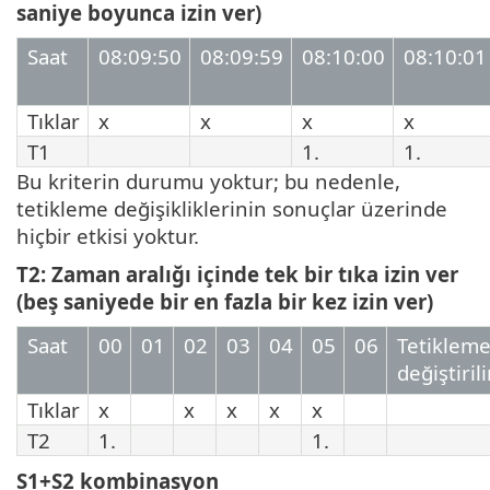
saniye boyunca izin ver)
Saat
08:09:50
08:09:59
08:10:00
08:10:01
Tıklar
x
x
x
x
T1
1.
1.
Bu kriterin durumu yoktur; bu nedenle,
tetikleme değişikliklerinin sonuçlar üzerinde
hiçbir etkisi yoktur.
T2: Zaman aralığı içinde tek bir tıka izin ver
(beş saniyede bir en fazla bir kez izin ver)
Saat
00
01
02
03
04
05
06
Tetiklem
değiştirili
Tıklar
x
x
x
x
x
T2
1.
1.
S1+S2 kombinasyon