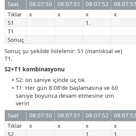
Saat
08:07:50
08:07:51
08:07:52
08:07:5
Tıklar
x
x
x
x
S1
1.
T1
Sonuç
Sonuç şu şekilde listelenir: S1 (mantıksal ve)
T1.
S2+T1 kombinasyonu
S2: on saniye içinde üç tık
•
T1: Her gün 8:08'de başlamasına ve 60
•
saniye boyunca devam etmesine izin
verin
Saat
08:07:50
08:07:51
08:07:52
08:07:5
Tıklar
x
x
x
x
S2
1.
1.