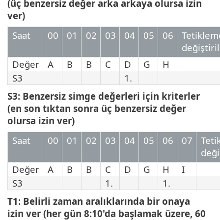
(üç benzersiz değer arka arkaya olursa izin
ver)
Saat
00
01
02
03
04
05
06
Tetiklem
değiştiril
Değer
A
B
B
C
D
G
H
S3
1.
S3: Benzersiz simge değerleri için kriterler
(en son tıktan sonra üç benzersiz değer
olursa izin ver)
Saat
00
01
02
03
04
05
06
07
Teti
değiş
Değer
A
B
B
C
D
G
H
I
S3
1.
1.
T1: Belirli zaman aralıklarında bir onaya
izin ver (her gün 8:10'da başlamak üzere, 60