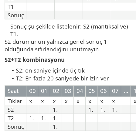
T1
Sonuç
Sonuç şu şekilde listelenir: S2 (mantıksal ve)
T1.
S2 durumunun yalnızca genel sonuç 1
olduğunda sıfırlandığını unutmayın.
S2+T2 kombinasyonu
S2: on saniye içinde üç tık
•
T2: En fazla 20 saniyede bir izin ver
•
Saat
00
01
02
03
04
05
06
07
…
Tıklar
x
x
x
x
x
x
x
x
S2
1.
1.
1.
1.
T2
1.
1.
1.
Sonuç
1.