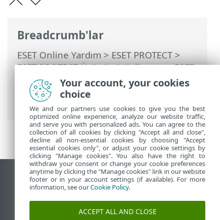
Breadcrumb'lar
ESET Online Yardım
>
ESET PROTECT
>
ESET PROTECT Ürününü Kullanma
>
ESET
PROTECT Ana Menü
>
Bilgisayarlar
>
Your account, your cookies
Yönetilen bilgisayarlardan gelen
choice
alışılmadık derecede yüksek trafik
We and our partners use cookies to give you the best
optimized online experience, analyze our website traffic,
and serve you with personalized ads. You can agree to the
collection of all cookies by clicking "Accept all and close",
decline all non-essential cookies by choosing "Accept
essential cookies only", or adjust your cookie settings by
clicking "Manage cookies". You also have the right to
withdraw your consent or change your cookie preferences
anytime by clicking the "Manage cookies" link in our website
Masaüstü sitesini görüntüle
footer or in your account settings (if available). For more
information, see our
Cookie Policy
.
End of Life
ESET Bilgi Bankası
ACCEPT ALL AND CLOSE
ESET Forumu