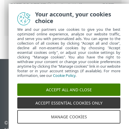
ESET PROTECT Ürününü Kullanma
>
ESET
PROTECT Ana Menü
>
Daha Fazla
>
Your account, your cookies
Dinamik Grup Şablonları
> Yeni Dinamik
choice
Grup Şablonu
We and our partners use cookies to give you the best
optimized online experience, analyze our website traffic,
and serve you with personalized ads. You can agree to the
collection of all cookies by clicking "Accept all and close",
decline all non-essential cookies by choosing "Accept
essential cookies only", or adjust your cookie settings by
clicking "Manage cookies". You also have the right to
withdraw your consent or change your cookie preferences
anytime by clicking the "Manage cookies" link in our website
Masaüstü sitesini görüntüle
footer or in your account settings (if available). For more
information, see our
Cookie Policy
.
End of Life
ESET Bilgi Bankası
ACCEPT ALL AND CLOSE
ESET Forumu
ESET Status Portal
ACCEPT ESSENTIAL COOKIES ONLY
Bölgesel destek
MANAGE COOKIES
© 1992 - 2026 ESET, spol. s
Çerezleri yönet
r.o. - Tüm hakları saklıdır.
Çerez politikası