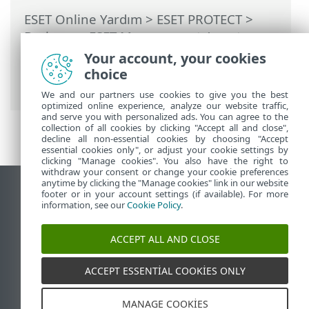
ESET Online Yardım
>
ESET PROTECT
>
Başlayın
>
ESET Management Agent
Dağıtımı
>
Uzaktan dağıtım
>
GPO veya
Your account, your cookies
SCCM kullanarak Agent dağıtımı
>
choice
Dağıtım adımları - SCCM
We and our partners use cookies to give you the best
optimized online experience, analyze our website traffic,
and serve you with personalized ads. You can agree to the
collection of all cookies by clicking "Accept all and close",
decline all non-essential cookies by choosing "Accept
essential cookies only", or adjust your cookie settings by
clicking "Manage cookies". You also have the right to
withdraw your consent or change your cookie preferences
anytime by clicking the "Manage cookies" link in our website
Masaüstü sitesini görüntüle
footer or in your account settings (if available). For more
information, see our
Cookie Policy
.
End of Life
ESET Bilgi Bankası
ACCEPT ALL AND CLOSE
ESET Forumu
ESET Status Portal
ACCEPT ESSENTIAL COOKIES ONLY
Bölgesel destek
MANAGE COOKIES