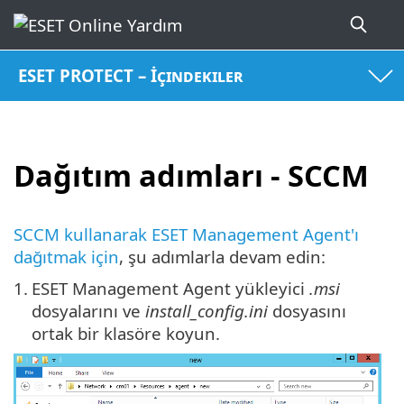
ESET PROTECT – İçindekiler
Dağıtım adımları - SCCM
SCCM kullanarak ESET Management Agent'ı
dağıtmak için
, şu adımlarla devam edin:
1.
ESET Management Agent yükleyici
.msi
dosyalarını ve
install_config.ini
dosyasını
ortak bir klasöre koyun.