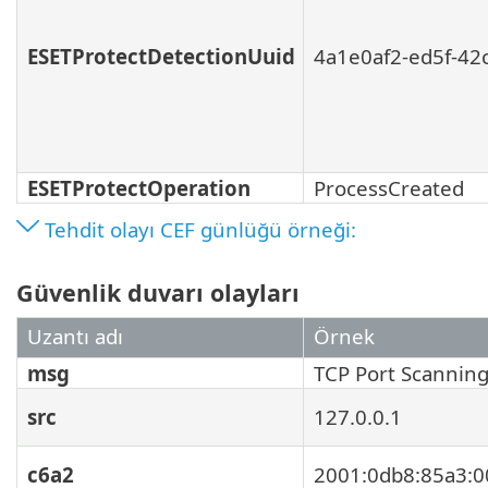
ESETProtectDetectionUuid
4a1e0af2-ed5f-42
ESETProtectOperation
ProcessCreated
Tehdit olayı CEF günlüğü örneği:
Güvenlik duvarı olayları
Uzantı adı
Örnek
msg
TCP Port Scanning
src
127.0.0.1
c6a2
2001:0db8:85a3:0