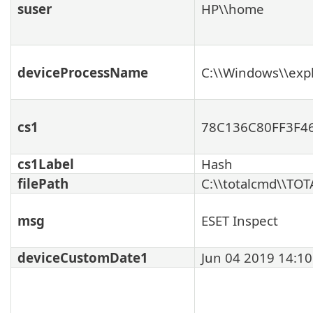
suser
HP\\home
deviceProcessName
C:\\Windows\\expl
cs1
78C136C80FF3F4
cs1Label
Hash
filePath
C:\\totalcmd\\TO
msg
ESET Inspect
deviceCustomDate1
Jun 04 2019 14:10