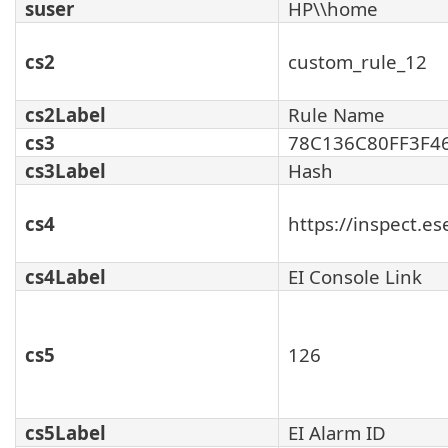
suser
HP\\home
cs2
custom_rule_12
cs2Label
Rule Name
cs3
78C136C80FF3F4
cs3Label
Hash
cs4
https://inspect.e
cs4Label
EI Console Link
cs5
126
cs5Label
EI Alarm ID