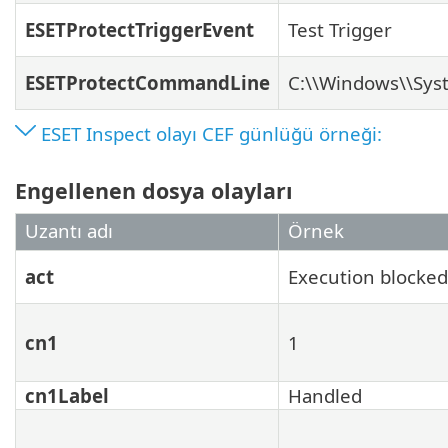
ESETProtectTriggerEvent
Test Trigger
ESETProtectCommandLine
C:\\Windows\\Sys
ESET Inspect olayı CEF günlüğü örneği:
Engellenen dosya olayları
Uzantı adı
Örnek
act
Execution blocked
cn1
1
cn1Label
Handled