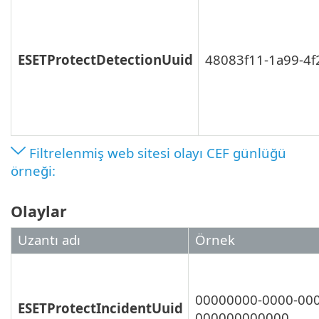
ESETProtectDetectionUuid
48083f11-1a99-4
Filtrelenmiş web sitesi olayı CEF günlüğü
örneği:
Olaylar
Uzantı adı
Örnek
00000000-0000-000
ESETProtectIncidentUuid
000000000000