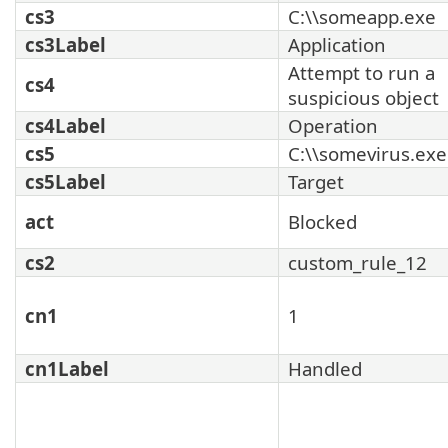
cs3
C:\\someapp.exe
cs3Label
Application
Attempt to run a
cs4
suspicious object
cs4Label
Operation
cs5
C:\\somevirus.exe
cs5Label
Target
act
Blocked
cs2
custom_rule_12
cn1
1
cn1Label
Handled