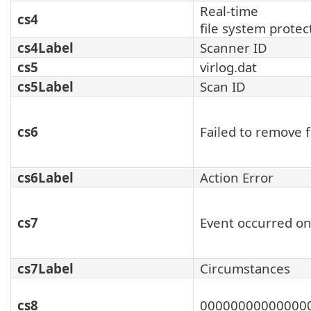
Real-time
cs4
file system protec
cs4Label
Scanner ID
cs5
virlog.dat
cs5Label
Scan ID
cs6
Failed to remove f
cs6Label
Action Error
cs7
Event occurred on
cs7Label
Circumstances
cs8
00000000000000