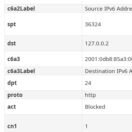
c6a2Label
Source IPv6 Addr
spt
36324
dst
127.0.0.2
c6a3
2001:0db8:85a3:0
c6a3Label
Destination IPv6 
dpt
24
proto
http
act
Blocked
cn1
1