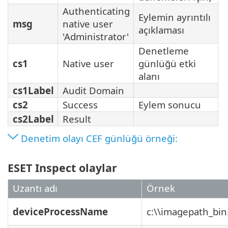
Authenticating
Eylemin ayrıntılı
msg
native user
açıklaması
'Administrator'
Denetleme
cs1
Native user
günlüğü etki
alanı
cs1Label
Audit Domain
cs2
Success
Eylem sonucu
cs2Label
Result
Denetim olayı CEF günlüğü örneği:
ESET Inspect olaylar
Uzantı adı
Örnek
deviceProcessName
c:\\imagepath_bin