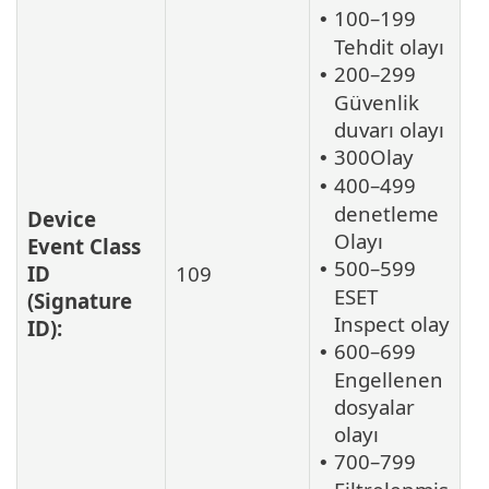
100–199
•
Tehdit olayı
200–299
•
Güvenlik
duvarı olayı
300Olay
•
400–499
•
denetleme
Device
Olayı
Event Class
500–599
•
ID
109
ESET
(Signature
Inspect olay
ID):
600–699
•
Engellenen
dosyalar
olayı
700–799
•