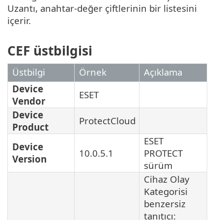
Uzantı, anahtar-değer çiftlerinin bir listesini
içerir.
CEF üstbilgisi
Üstbilgi
Örnek
Açıklama
Device
ESET
Vendor
Device
ProtectCloud
Product
ESET
Device
10.0.5.1
PROTECT
Version
sürüm
Cihaz Olay
Kategorisi
benzersiz
tanıtıcı: