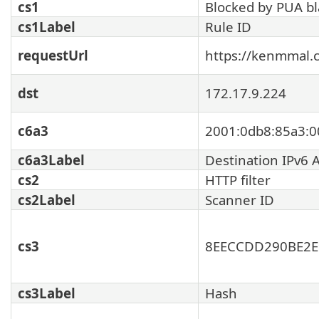
cs1
Blocked by PUA bla
cs1Label
Rule ID
requestUrl
https://kenmmal.
dst
172.17.9.224
c6a3
2001:0db8:85a3:0
c6a3Label
Destination IPv6 
cs2
HTTP filter
cs2Label
Scanner ID
cs3
8EECCDD290BE2E
cs3Label
Hash