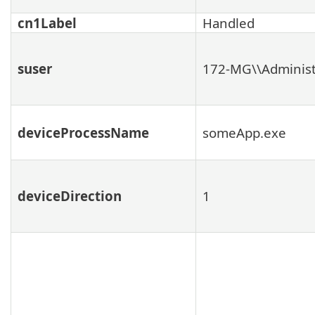
cn1Label
Handled
suser
172-MG\\Administ
deviceProcessName
someApp.exe
deviceDirection
1