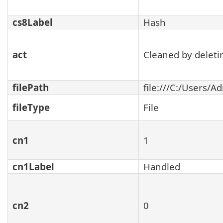
cs8Label
Hash
act
Cleaned by deletin
filePath
file:///C:/Users
fileType
File
cn1
1
cn1Label
Handled
cn2
0