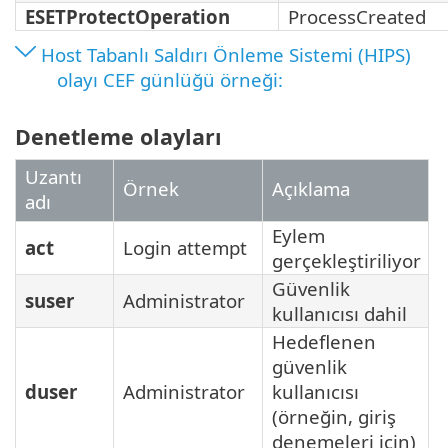
ESETProtectOperation
ProcessCreated
Host Tabanlı Saldırı Önleme Sistemi (HIPS)
olayı CEF günlüğü örneği:
Denetleme olayları
Uzantı
Örnek
Açıklama
adı
Eylem
act
Login attempt
gerçekleştiriliyor
Güvenlik
suser
Administrator
kullanıcısı dahil
Hedeflenen
güvenlik
duser
Administrator
kullanıcısı
(örneğin, giriş
denemeleri için)