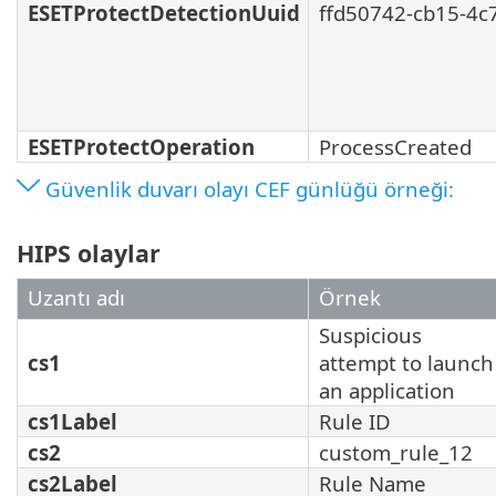
ESETProtectDetectionUuid
ffd50742-cb15-4c
ESETProtectOperation
ProcessCreated
Güvenlik duvarı olayı CEF günlüğü örneği:
HIPS olaylar
Uzantı adı
Örnek
Suspicious
cs1
attempt to launch
an application
cs1Label
Rule ID
cs2
custom_rule_12
cs2Label
Rule Name