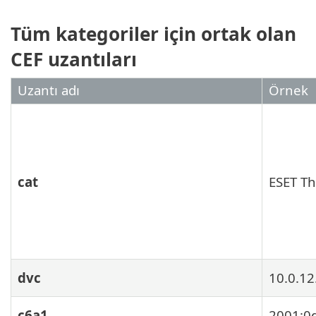
Tüm kategoriler için ortak olan
CEF uzantıları
Uzantı adı
Örnek
cat
ESET Th
dvc
10.0.12
c6a1
2001:0