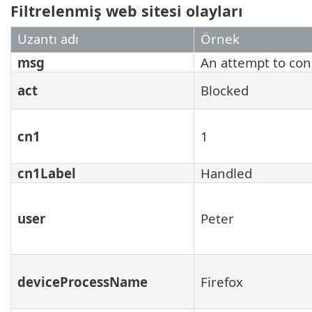
Filtrelenmiş web sitesi olayları
Uzantı adı
Örnek
msg
An attempt to con
act
Blocked
cn1
1
cn1Label
Handled
user
Peter
deviceProcessName
Firefox