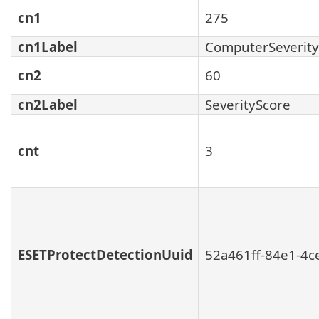
cn1
275
cn1Label
ComputerSeverity
cn2
60
cn2Label
SeverityScore
cnt
3
ESETProtectDetectionUuid
52a461ff-84e1-4c