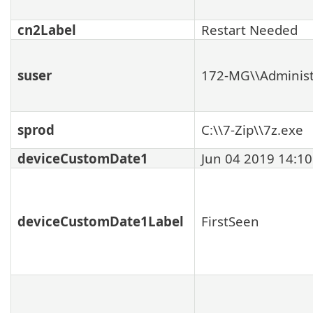
cn2Label
Restart Needed
suser
172-MG\\Administ
sprod
C:\\7-Zip\\7z.exe
deviceCustomDate1
Jun 04 2019 14:10
deviceCustomDate1Label
FirstSeen