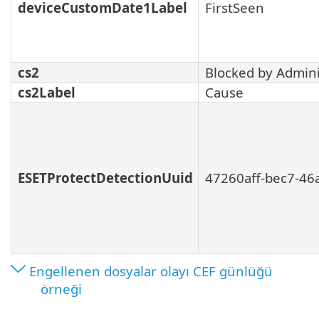
deviceCustomDate1Label
FirstSeen
cs2
Blocked by Admini
cs2Label
Cause
ESETProtectDetectionUuid
47260aff-bec7-46
Engellenen dosyalar olayı CEF günlüğü
örneği