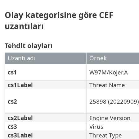
Olay kategorisine göre CEF
uzantıları
Tehdit olayları
Uzantı adı
Örnek
cs1
W97M/Kojer.A
cs1Label
Threat Name
cs2
25898 (20220909)
cs2Label
Engine Version
cs3
Virus
cs3Label
Threat Type