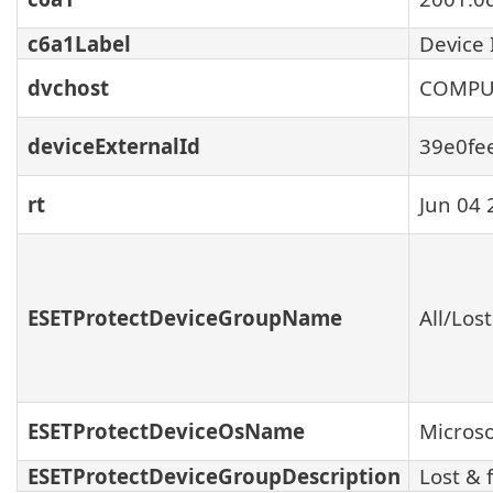
c6a1Label
Device 
dvchost
COMPU
deviceExternalId
39e0fe
rt
Jun 04 
ESETProtectDeviceGroupName
All/Los
ESETProtectDeviceOsName
Micros
ESETProtectDeviceGroupDescription
Lost & 