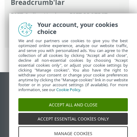
Breadcrumb'lar
ESET Online Yardım
>
ESET PROTECT
>
ESET PROTECT Ürününü Kullanma
>
ESET
Your account, your cookies
PROTECT Ana Menü
>
Daha Fazla
>
choice
Gönderilen Dosyalar
We and our partners use cookies to give you the best
optimized online experience, analyze our website traffic,
and serve you with personalized ads. You can agree to the
collection of all cookies by clicking "Accept all and close",
decline all non-essential cookies by choosing "Accept
essential cookies only", or adjust your cookie settings by
clicking "Manage cookies". You also have the right to
withdraw your consent or change your cookie preferences
anytime by clicking the "Manage cookies" link in our website
Masaüstü sitesini görüntüle
footer or in your account settings (if available). For more
information, see our
Cookie Policy
.
End of Life
ESET Bilgi Bankası
ACCEPT ALL AND CLOSE
ESET Forumu
ESET Status Portal
ACCEPT ESSENTIAL COOKIES ONLY
Bölgesel destek
MANAGE COOKIES