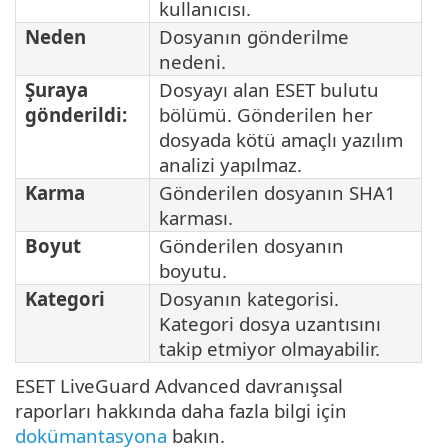
kullanıcısı.
Neden
Dosyanın gönderilme
nedeni.
Şuraya
Dosyayı alan ESET bulutu
gönderildi:
bölümü. Gönderilen her
dosyada kötü amaçlı yazılım
analizi yapılmaz.
Karma
Gönderilen dosyanın SHA1
karması.
Boyut
Gönderilen dosyanın
boyutu.
Kategori
Dosyanın kategorisi.
Kategori dosya uzantısını
takip etmiyor olmayabilir.
ESET LiveGuard Advanced davranışsal
raporları hakkında daha fazla bilgi için
dokümantasyona
bakın.