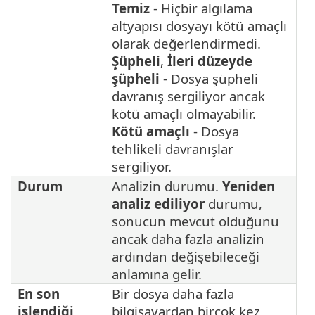
Temiz
- Hiçbir algılama
altyapısı dosyayı kötü amaçlı
olarak değerlendirmedi.
Şüpheli
,
İleri düzeyde
şüpheli
- Dosya şüpheli
davranış sergiliyor ancak
kötü amaçlı olmayabilir.
Kötü amaçlı
- Dosya
tehlikeli davranışlar
sergiliyor.
Durum
Analizin durumu.
Yeniden
analiz ediliyor
durumu,
sonucun mevcut olduğunu
ancak daha fazla analizin
ardından değişebileceği
anlamına gelir.
En son
Bir dosya daha fazla
işlendiği
bilgisayardan birçok kez