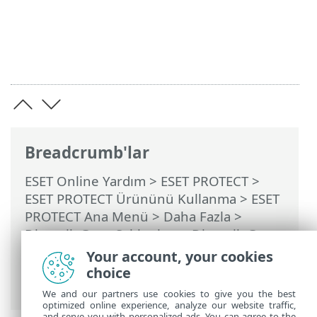
Breadcrumb'lar
ESET Online Yardım
>
ESET PROTECT
>
ESET PROTECT Ürününü Kullanma
>
ESET
PROTECT Ana Menü
>
Daha Fazla
>
Dinamik Grup Şablonları
>
Dinamik Grup
şablonu - örnekler
> Dinamik Grup -
Your account, your cookies
sunucu güvenlik uygulamasının sürümü
choice
yüklendi ama etkinleştirilmedi
We and our partners use cookies to give you the best
optimized online experience, analyze our website traffic,
and serve you with personalized ads. You can agree to the