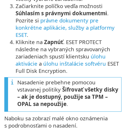
3.
Začiarknite políčko vedľa možnosti
Súhlasím s právnymi dokumentmi
.
Pozrite si
právne dokumenty pre
konkrétne aplikácie, služby a platformy
ESET
.
4.
Kliknite na
Zapnúť
. ESET PROTECT
následne na vybraných spravovaných
zariadeniach spustí klientsku
úlohu
aktivácie
a
úlohu inštalácie softvéru
ESET
Full Disk Encryption.
Nasadenie prebehne pomocou
vstavanej politiky
Šifrovať všetky disky
– ak je dostupný, použije sa TPM –
OPAL sa nepoužije
.
Naboku sa zobrazí malé okno oznámenia
s podrobnosťami o nasadení.