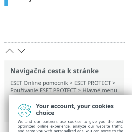
Navigačná cesta k stránke
ESET Online pomocník
>
ESET PROTECT
>
Používanie ESET PROTECT
>
Hlavné menu
ESET PROTECT
>
Moduly platformy
>
Aktivácia modulu ESET Full Disk
Your account, your cookies
Encryption
choice
We and our partners use cookies to give you the best
optimized online experience, analyze our website traffic,
and serve you with personalized ads. You can agree to the