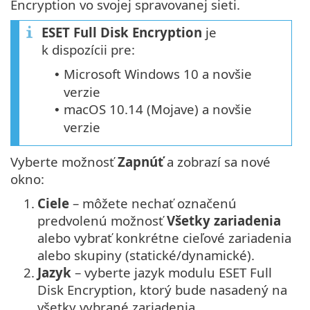
Encryption vo svojej spravovanej sieti.
ESET Full Disk Encryption
je
k dispozícii pre:
Microsoft Windows 10 a novšie
•
verzie
macOS 10.14 (Mojave) a novšie
•
verzie
Vyberte možnosť
Zapnúť
a zobrazí sa nové
okno:
1.
Ciele
– môžete nechať označenú
predvolenú možnosť
Všetky zariadenia
alebo vybrať konkrétne cieľové zariadenia
alebo skupiny (statické/dynamické).
2.
Jazyk
– vyberte jazyk modulu ESET Full
Disk Encryption, ktorý bude nasadený na
všetky vybrané zariadenia.