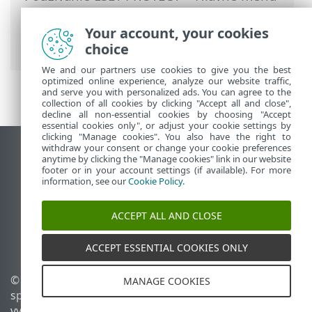
ESET PROTECT
>
Detekcie
>
Vytvorenie
vylúčenia
> Bezpečnostné produkty ESET
Your account, your cookies
kompatibilné s vylúčeniami
choice
We and our partners use cookies to give you the best
optimized online experience, analyze our website traffic,
and serve you with personalized ads. You can agree to the
collection of all cookies by clicking "Accept all and close",
decline all non-essential cookies by choosing "Accept
essential cookies only", or adjust your cookie settings by
clicking "Manage cookies". You also have the right to
withdraw your consent or change your cookie preferences
Zobraziť stránku ako na počítači
anytime by clicking the "Manage cookies" link in our website
footer or in your account settings (if available). For more
End of Life
information, see our
Cookie Policy
.
Databáza znalostí ESET
ESET Fórum
ACCEPT ALL AND CLOSE
ESET Status Portal
Technická podpora
ACCEPT ESSENTIAL COOKIES ONLY
© 1992 - 2026 ESET,
Spravovať súbory cookie
MANAGE COOKIES
spol. s r. o. Všetky práva
Zásady používania súborov
vyhradené.
cookie