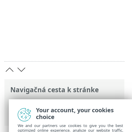
Navigačná cesta k stránke
ESET Online pomocník
>
ESET PROTECT
>
Špecifikácie
> Podporované operačné
Your account, your cookies
systémy
choice
We and our partners use cookies to give you the best
optimized online experience, analyze our website traffic,