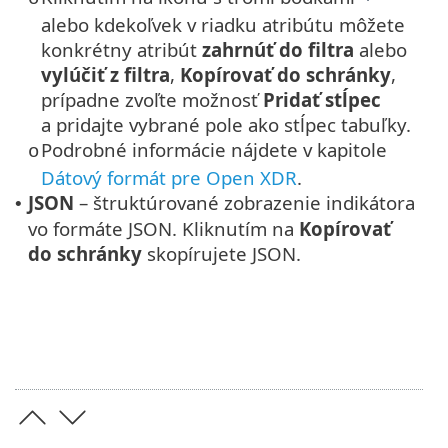
alebo kdekoľvek v riadku atribútu môžete
konkrétny atribút
zahrnúť do filtra
alebo
vylúčiť z filtra
,
Kopírovať do schránky
,
prípadne zvoľte možnosť
Pridať stĺpec
a pridajte vybrané pole ako stĺpec tabuľky.
Podrobné informácie nájdete v kapitole
o
Dátový formát pre Open XDR
.
JSON
– štruktúrované zobrazenie indikátora
•
vo formáte JSON. Kliknutím na
Kopírovať
do schránky
skopírujete JSON.