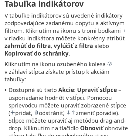
Tabuľka indikátorov
V tabuľke indikátorov sú uvedené indikátory
zodpovedajúce zadanému dopytu a aktívnym
filtrom. Kliknutím na ikonu s tromi bodkami
v riadku indikátora môžete konkrétny atribút
zahrnúť do filtra
,
vylúčiť z filtra
alebo
Kopírovať do schránky
.
Kliknutím na ikonu ozubeného kolesa
v záhlaví stĺpca získate prístup k akciám
tabuľky:
Dostupné sú tieto
Akcie
:
Upraviť stĺpce
–
•
usporiadanie hodnôt v stĺpci. Pomocou
sprievodcu môžete upraviť zobrazené stĺpce
(
pridať,
odstrániť,
zmeniť poradie).
Stĺpce môžete upraviť aj metódou drag-and-
drop. Kliknutím na tlačidlo
Obnoviť
obnovíte
stĺpce tabuľky do predvoleného stavu