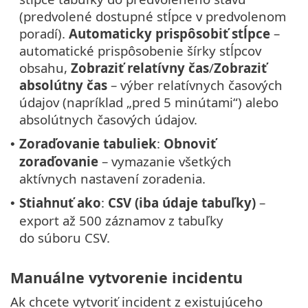
(predvolené dostupné stĺpce v predvolenom
poradí).
Automaticky prispôsobiť stĺpce
–
automatické prispôsobenie šírky stĺpcov
obsahu,
Zobraziť relatívny čas
/
Zobraziť
absolútny čas
– výber relatívnych časových
údajov (napríklad „pred 5 minútami“) alebo
absolútnych časových údajov.
Zoraďovanie tabuliek
:
Obnoviť
•
zoraďovanie
– vymazanie všetkých
aktívnych nastavení zoradenia.
Stiahnuť ako
:
CSV (iba údaje tabuľky)
–
•
export až 500 záznamov z tabuľky
do súboru CSV.
Manuálne vytvorenie incidentu
Ak chcete vytvoriť incident z existujúceho