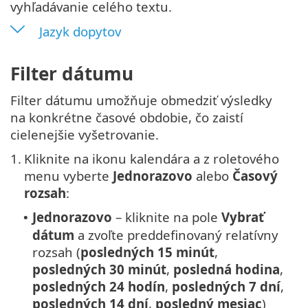
vyhľadávanie celého textu.
Jazyk dopytov
Filter dátumu
Filter dátumu umožňuje obmedziť výsledky
na konkrétne časové obdobie, čo zaistí
cielenejšie vyšetrovanie.
1.
Kliknite na ikonu kalendára a z roletového
menu vyberte
Jednorazovo
alebo
Časový
rozsah
:
Jednorazovo
– kliknite na pole
Vybrať
•
dátum
a zvoľte preddefinovaný relatívny
rozsah (
posledných 15 minút
,
posledných 30 minút
,
posledná hodina
,
posledných 24 hodín
,
posledných 7 dní
,
posledných 14 dní
,
posledný mesiac
)