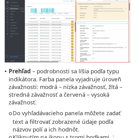
Prehľad
– podrobnosti sa líšia podľa typu
•
indikátora. Farba panela vyjadruje úroveň
závažnosti: modrá – nízka závažnosť, žltá –
stredná závažnosť a červená – vysoká
závažnosť.
Do vyhľadávacieho panela môžete zadať
o
text a filtrovať zobrazené údaje podľa
názvov polí a ich hodnôt.
Kliknutím na ikonu s tromi bodkami
o