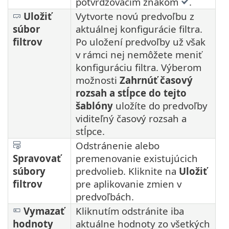
potvrdzovacím znakom
.
Uložiť
Vytvorte novú predvoľbu z
súbor
aktuálnej konfigurácie filtra.
filtrov
Po uložení predvoľby už však
v rámci nej nemôžete meniť
konfiguráciu filtra. Výberom
možnosti
Zahrnúť časový
rozsah a stĺpce do tejto
šablóny
uložíte do predvoľby
viditeľný časový rozsah a
stĺpce.
Odstránenie alebo
Spravovať
premenovanie existujúcich
súbory
predvolieb. Kliknite na
Uložiť
filtrov
pre aplikovanie zmien v
predvoľbách.
Vymazať
Kliknutím odstránite iba
hodnoty
aktuálne hodnoty zo všetkých