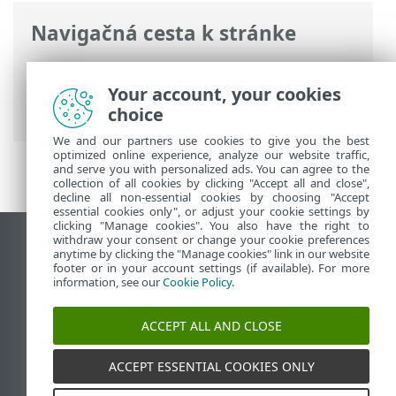
Navigačná cesta k stránke
ESET Online pomocník
>
ESET PROTECT
>
Používanie ESET PROTECT
>
Hlavné menu
Your account, your cookies
ESET PROTECT
> Rozšírené vyhľadávanie
choice
We and our partners use cookies to give you the best
optimized online experience, analyze our website traffic,
and serve you with personalized ads. You can agree to the
collection of all cookies by clicking "Accept all and close",
decline all non-essential cookies by choosing "Accept
essential cookies only", or adjust your cookie settings by
clicking "Manage cookies". You also have the right to
withdraw your consent or change your cookie preferences
Zobraziť stránku ako na počítači
anytime by clicking the "Manage cookies" link in our website
footer or in your account settings (if available). For more
End of Life
information, see our
Cookie Policy
.
Databáza znalostí ESET
ESET Fórum
ACCEPT ALL AND CLOSE
ESET Status Portal
Technická podpora
ACCEPT ESSENTIAL COOKIES ONLY