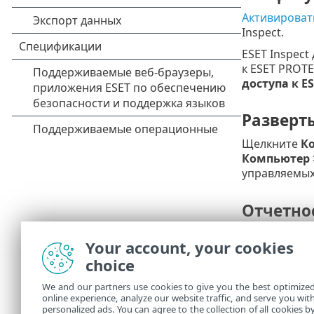
Активировать
Inspect.
ESET Inspect
к ESET PROT
доступа к ES
Разверт
Щелкните
К
Компьютер
управляемых
Отчетнос
ESET PROTECT
Your account, your cookies
обнаружений
choice
Еще один тип
заблокирова
We and our partners use cookies to give you the best optimize
online experience, analyze our website traffic, and serve you wit
Щелкните об
personalized ads. You can agree to the collection of all cookies b