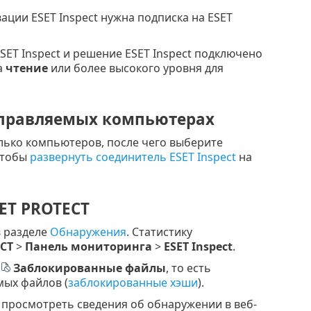
вации ESET Inspect нужна подписка на ESET
 ESET Inspect и решение ESET Inspect подключено
а
чтение
или более высокого уровня для
 управляемых компьютерах
ько компьютеров, после чего выберите
чтобы
развернуть соединитель ESET Inspect
на
SET PROTECT
в разделе
Обнаружения
. Статистику
ECT
>
Панель мониторинга
>
ESET Inspect
.
Заблокированные файлы
, то есть
мых файлов (
заблокированные хэши
).
 просмотреть сведения об обнаружении в веб-