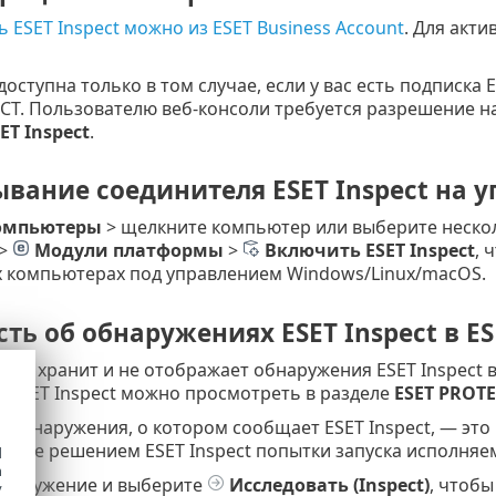
 ESET Inspect можно из ESET Business Account
. Для акти
 доступна только в том случае, если у вас есть подписка
ECT. Пользователю веб-консоли требуется разрешение н
ET Inspect
.
ывание соединителя ESET Inspect на
омпьютеры
> щелкните компьютер или выберите нескол
>
Модули платформы
>
Включить ESET Inspect
, 
 компьютерах под управлением Windows/Linux/macOS.
ть об обнаружениях ESET Inspect в E
 не хранит и не отображает обнаружения ESET Inspect 
 ESET Inspect можно просмотреть в разделе
ESET PROT
 обнаружения, о котором сообщает ESET Inspect, — это
нные решением ESET Inspect попытки запуска исполняе
d
h
наружение и выберите
Исследовать
(Inspect)
, чтобы
y