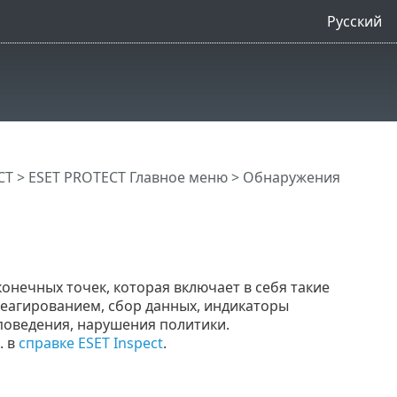
Русский
CT
>
ESET PROTECT Главное меню
>
Обнаружения
онечных точек, которая включает в себя такие
реагированием, сбор данных, индикаторы
оведения, нарушения политики.
. в
справке ESET Inspect
.