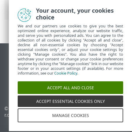
Клиентские задачи
> Изолировать
компьютер от сети
Your account, your cookies
choice
We and our partners use cookies to give you the best
optimized online experience, analyze our website traffic,
and serve you with personalized ads. You can agree to the
collection of all cookies by clicking "Accept all and close",
decline all non-essential cookies by choosing "Accept
essential cookies only", or adjust your cookie settings by
clicking "Manage cookies". You also have the right to
Использовать сайт для ПК
withdraw your consent or change your cookie preferences
End of Life
anytime by clicking the "Manage cookies" link in our website
footer or in your account settings (if available). For more
База знаний ESET
information, see our
Cookie Policy
.
Форум ESET
ESET Status Portal
ACCEPT ALL AND CLOSE
Региональная поддержка
ACCEPT ESSENTIAL COOKIES ONLY
© 1992 - 2026 ESET, spol. s
Управлять файлами
r.o. - Все права защищены.
cookie
MANAGE COOKIES
Политика в отношении
файлов cookie