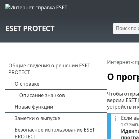
ESET PROTECT
Интернет-сп
О прог
Чтобы откры
версии ESET
устройств и 
Если в
экземп
Идент
прогр