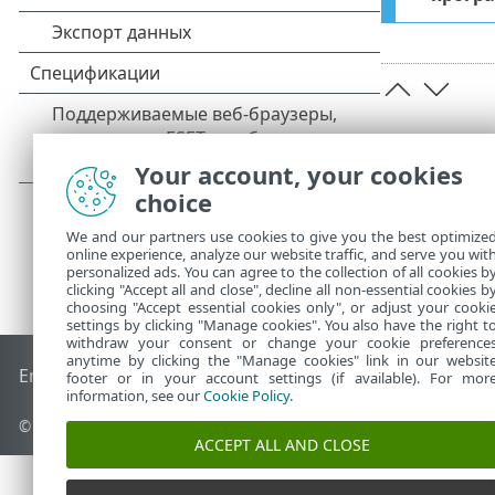
Your account, your cookies
choice
We and our partners use cookies to give you the best optimize
online experience, analyze our website traffic, and serve you wit
personalized ads. You can agree to the collection of all cookies b
clicking "Accept all and close", decline all non-essential cookies b
choosing "Accept essential cookies only", or adjust your cooki
settings by clicking "Manage cookies". You also have the right t
withdraw your consent or change your cookie preference
anytime by clicking the "Manage cookies" link in our websit
End of Life
База знаний ESET
Форум ESET
ESET Status Por
footer or in your account settings (if available). For mor
information, see our
Cookie Policy
.
© 1992 - 2026 ESET, spol. s r.o. - Все права защищены.
ACCEPT ALL AND CLOSE