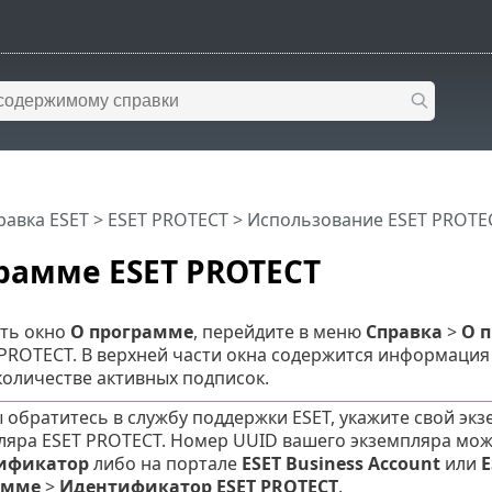
равка ESET
>
ESET PROTECT
>
Использование ESET PROTE
рамме ESET PROTECT
ть окно
О программе
, перейдите в меню
Справка
>
О 
 PROTECT. В верхней части окна содержится информация
количестве активных подписок.
ы обратитесь в службу поддержки ESET, укажите свой эк
ляра ESET PROTECT. Номер UUID вашего экземпляра мож
ификатор
либо на портале
ESET Business Account
или
E
амме
>
Идентификатор ESET PROTECT
.