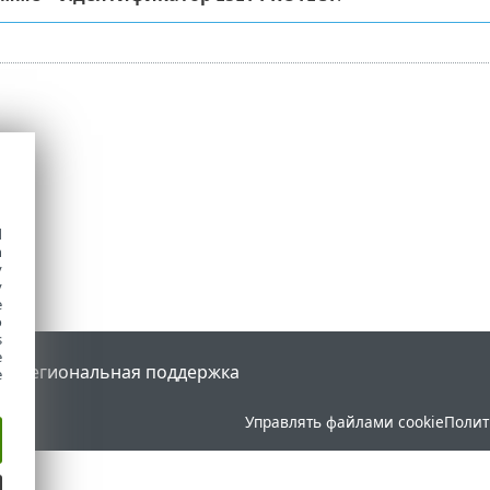
d
h
y
y
e
o
s
e
tal
Региональная поддержка
e
Управлять файлами cookie
Полит