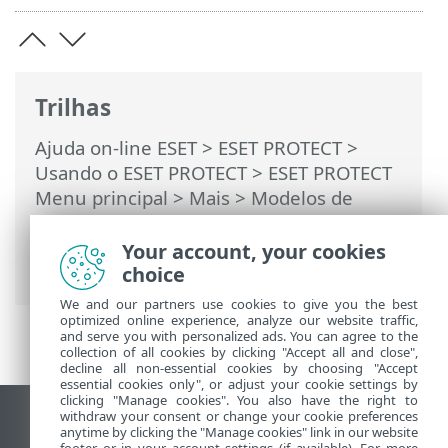
Trilhas
Ajuda on-line ESET
>
ESET PROTECT
>
Usando o ESET PROTECT
>
ESET PROTECT
Menu principal
>
Mais
>
Modelos de
grupo dinâmico
>
Modelo de grupo
dinâmico - exemplos
> Grupo dinâmico:
Your account, your cookies
um aplicativo de segurança está instalado
choice
We and our partners use cookies to give you the best
optimized online experience, analyze our website traffic,
and serve you with personalized ads. You can agree to the
collection of all cookies by clicking "Accept all and close",
decline all non-essential cookies by choosing "Accept
essential cookies only", or adjust your cookie settings by
clicking "Manage cookies". You also have the right to
withdraw your consent or change your cookie preferences
Ver site para desktop
anytime by clicking the "Manage cookies" link in our website