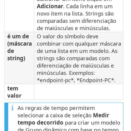
Adicionar
. Cada linha em um
novo item na lista. Strings são
comparadas sem diferenciação
de maiúsculas e minúsculas.
é um de
O valor do símbolo deve
(máscara
combinar com qualquer máscara
de
de uma lista em um modelo. As
string)
strings são comparadas com
diferenciação de maiúsculas e
minúsculas. Exemplos:
*endpoint-pc*, *Endpoint-PC*.
tem
valor
As regras de tempo permitem
selecionar a caixa de seleção
Medir
tempo decorrido
para criar um modelo
de Grupo dinâmico com base no tempo