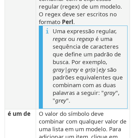
regular (regex) de um modelo.
O regex deve ser escritos no
formato
Perl
.
Uma expressão regular,
regex
ou
regexp
é uma
sequência de caracteres
que define um padrão de
busca. Por exemplo,
gray|grey
e
gr(a|e)y
são
padrões equivalentes que
combinam com as duas
palavras a seguir: "
gray
",
"
grey
".
é um de
O valor do símbolo deve
combinar com qualquer valor de
uma lista em um modelo. Para
adicionar um item, clique em