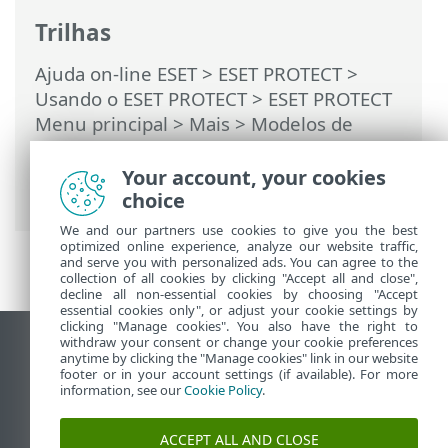
Trilhas
Ajuda on-line ESET
>
ESET PROTECT
>
Usando o ESET PROTECT
>
ESET PROTECT
Menu principal
>
Mais
>
Modelos de
grupo dinâmico
>
Regras para um
modelo de grupo dinâmico
> Regras e
Your account, your cookies
conectivos lógicos
choice
We and our partners use cookies to give you the best
optimized online experience, analyze our website traffic,
and serve you with personalized ads. You can agree to the
collection of all cookies by clicking "Accept all and close",
decline all non-essential cookies by choosing "Accept
essential cookies only", or adjust your cookie settings by
clicking "Manage cookies". You also have the right to
withdraw your consent or change your cookie preferences
Ver site para desktop
anytime by clicking the "Manage cookies" link in our website
footer or in your account settings (if available). For more
End of Life
information, see our
Cookie Policy
.
Base de conhecimento ESET
Fórum ESET
ACCEPT ALL AND CLOSE