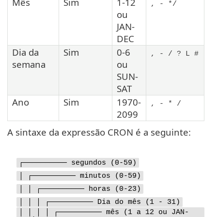
Mês
Sim
1-12
, - */
ou
JAN-
DEC
Dia da
Sim
0-6
, - / ? L #
semana
ou
SUN-
SAT
Ano
Sim
1970-
, - * /
2099
A sintaxe da expressão CRON é a seguinte:
┌────────── segundos (0-59)
│ ┌────────── minutos (0-59)
│ │ ┌────────── horas (0-23)
│ │ │ ┌────────── Dia do mês (1 - 31)
│ │ │ │ ┌────────── mês (1 a 12 ou JAN-