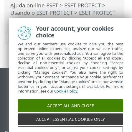
Ajuda on-line ESET
>
ESET PROTECT
>
Usando o ESET PROTECT
>
ESET PROTECT
Menu principal
>
Tarefas
>
Tipos de
acionadores de tarefas
> Intervalo de
Your account, your cookies
Expressão CRON
choice
We and our partners use cookies to give you the best
optimized online experience, analyze our website traffic,
and serve you with personalized ads. You can agree to the
collection of all cookies by clicking "Accept all and close",
decline all non-essential cookies by choosing "Accept
essential cookies only", or adjust your cookie settings by
clicking "Manage cookies". You also have the right to
withdraw your consent or change your cookie preferences
Ver site para desktop
anytime by clicking the "Manage cookies" link in our website
footer or in your account settings (if available). For more
End of Life
information, see our
Cookie Policy
.
Base de conhecimento ESET
Fórum ESET
ACCEPT ALL AND CLOSE
ESET Status Portal
Suporte regional
ACCEPT ESSENTIAL COOKIES ONLY