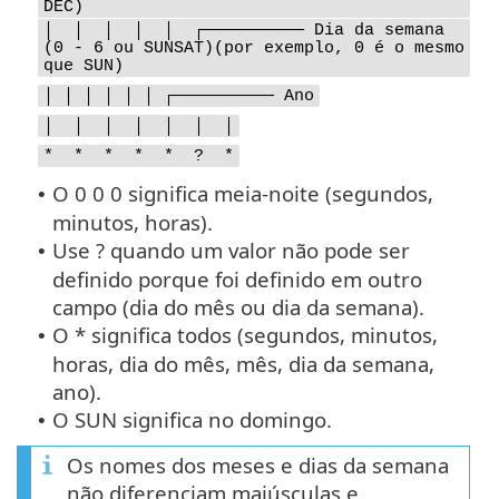
DEC)
│ │ │ │ │ ┌────────── Dia da semana
(0 - 6 ou SUNSAT)(por exemplo, 0 é o mesmo
que SUN)
│ │ │ │ │ │ ┌────────── Ano
│ │ │ │ │ │ │
* * * * * ? *
O 0 0 0 significa meia-noite (segundos,
•
minutos, horas).
Use ? quando um valor não pode ser
•
definido porque foi definido em outro
campo (dia do mês ou dia da semana).
O * significa todos (segundos, minutos,
•
horas, dia do mês, mês, dia da semana,
ano).
O SUN significa no domingo.
•
Os nomes dos meses e dias da semana
não diferenciam maiúsculas e