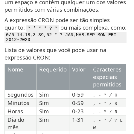
um espaço e contém qualquer um dos valores
permitidos com várias combinações.
A expressão CRON pode ser tão simples
quanto:
ou mais complexa, como:
* * * * ? *
0/5 14,18,3-39,52 * ? JAN,MAR,SEP MON-FRI
2012-2020
Lista de valores que você pode usar na
expressão CRON:
Nome
Requerido
Valor
Caracteres
especiais
permitidos
Segundos
Sim
0-59
, - * / R
Minutos
Sim
0-59
, - * / R
Horas
Sim
0-23
, - * / R
Dia do
Sim
1-31
, - * / ? L
mês
W