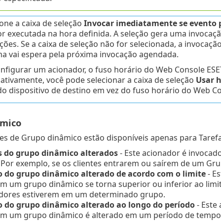
ione a caixa de seleção
Invocar imediatamente se evento 
or executada na hora definida. A seleção gera uma invocaç
ções. Se a caixa de seleção não for selecionada, a invocaçã
ma vai espera pela próxima invocação agendada.
nfigurar um acionador, o fuso horário do Web Console ES
nativamente, você pode selecionar a caixa de seleção
Usar h
 do dispositivo de destino em vez do fuso horário do Web 
âmico
s de Grupo dinâmico estão disponíveis apenas para Tarefa
do grupo dinâmico alterados
- Este acionador é invoca
 Por exemplo, se os clientes entrarem ou saírem de um Gru
do grupo dinâmico alterado de acordo com o limite
- E
em um grupo dinâmico se torna superior ou inferior ao limi
ores estiverem em um determinado grupo.
do grupo dinâmico alterado ao longo do período
- Este
 em um grupo dinâmico é alterado em um período de tempo