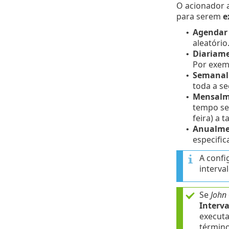
O acionador 
para serem
e
Agendar
•
aleatório
Diariam
•
Por exem
Semanal
•
toda a se
Mensalm
•
tempo se
feira) a 
Anualme
•
especific
A conf
interva
Se
John
Interva
executa
término