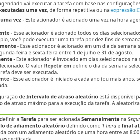
agendado vai executar a tarefa com base nas configurações
xecutadas uma vez
, de forma repetitiva ou na
expressão 
 uma vez
- Este acionador é acionado uma vez na hora agen
.
ente
- Esse acionador é acionado todos os dias selecionados. 
plo, você pode executar uma tarefa por dez fins de semana
mente
- Esse acionador é acionado em um dia da semana s
gunda-feira e sexta-feira entre 1 de julho e 31 de agosto.
ente
- Este acionador é invocado em dias selecionados na
lecionado. O valor
Repetir em
define o dia da semana sele
tarefa deve ser executada.
nte
- Esse acionador é iniciado a cada ano (ou mais anos, 
ada.
iguração de
Intervalo de atraso aleatório
está disponível p
lo de atraso máximo para a execução da tarefa. A aleatoriz
definir a
Tarefa
para ser acionada
Semanalmente
na
Segun
lo de adiamento aleatório
definido como
1 hora
e
final at
da com um adiamento aleatório de uma hora entre as 8:00 e
 especificada.