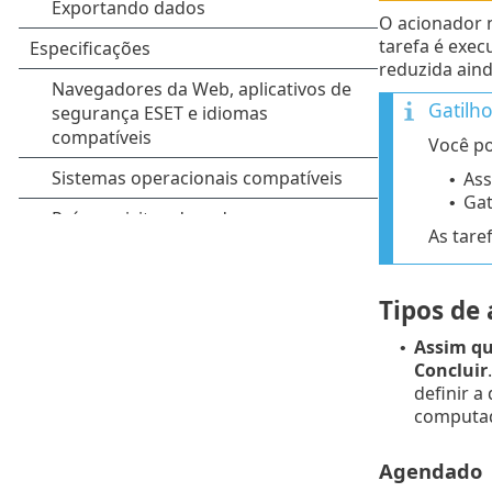
O acionador n
tarefa é exec
reduzida ain
Gatilho
Você po
Ass
•
Gat
•
As tare
Tipos de
Assim qu
•
Concluir
definir a
computad
Agendado