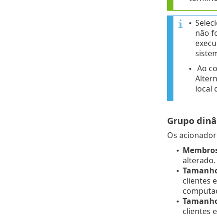
Selec
•
não f
execu
siste
Ao co
•
Alter
local
Grupo din
Os acionadore
Membros 
•
alterado.
Tamanho 
•
clientes 
computad
Tamanho 
•
clientes