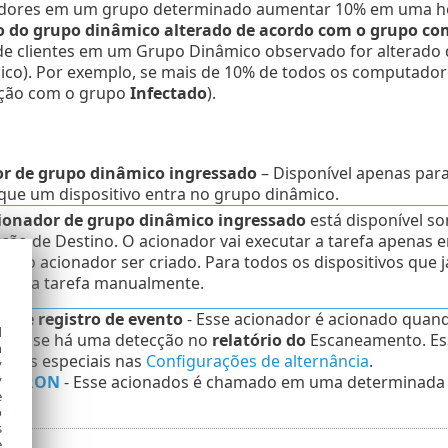
ores em um grupo determinado aumentar 10% em uma h
do grupo dinâmico alterado de acordo com o grupo c
e clientes em um Grupo Dinâmico observado for alterado
ico). Por exemplo, se mais de 10% de todos os computador
ção com o grupo
Infectado
).
r de grupo dinâmico ingressado
– Disponível apenas para
que um dispositivo entra no grupo dinâmico.
ionador de grupo dinâmico ingressado
está disponível s
eção de Destino. O acionador vai executar a tarefa apenas
s do acionador ser criado. Para todos os dispositivos que 
utar a tarefa manualmente.
r de registro de evento
- Esse acionador é acionado quan
d
plo, se há uma detecção no
relatório do
Escaneamento. Ess
h
ações especiais nas
Configurações de alternância
.
y
ão CRON
- Esse acionados é chamado em uma determinada 
y
e
o
s
e