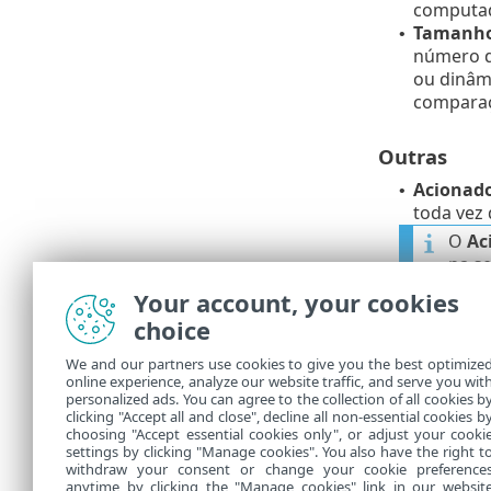
computad
Tamanho 
•
número d
ou dinâm
compara
Outras
Acionado
•
toda vez 
O
Ac
na s
depoi
Your account, your cookies
exec
choice
Acionado
•
We and our partners use cookies to give you the best optimize
Por exem
online experience, analyze our website traffic, and serve you wit
configur
personalized ads. You can agree to the collection of all cookies b
Express
clicking "Accept all and close", decline all non-essential cookies b
•
choosing "Accept essential cookies only", or adjust your cooki
settings by clicking "Manage cookies". You also have the right t
withdraw your consent or change your cookie preference
anytime by clicking the "Manage cookies" link in our websit