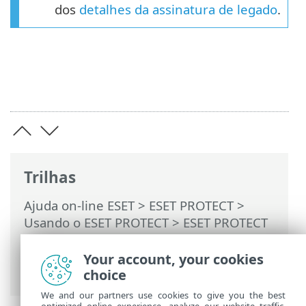
dos
detalhes da assinatura de legado
.
Trilhas
Ajuda on-line ESET
>
ESET PROTECT
>
Usando o ESET PROTECT
>
ESET PROTECT
Menu principal
>
Tarefas
>
Tarefas de
cliente
> Atualização dos módulos do
Your account, your cookies
aplicativo
choice
We and our partners use cookies to give you the best