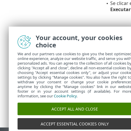
Se clicar
•
Executa
Your account, your cookies
choice
We and our partners use cookies to give you the best optimize
online experience, analyze our website traffic, and serve you wit
personalized ads. You can agree to the collection of all cookies b
Em
Tarefas
vo
clicking "Accept all and close", decline all non-essential cookies b
choosing "Accept essential cookies only", or adjust your cooki
settings by clicking "Manage cookies". You also have the right t
withdraw your consent or change your cookie preference
anytime by clicking the "Manage cookies" link in our websit
footer or in your account settings (if available). For mor
information, see our
Cookie Policy
.
ACCEPT ALL AND CLOSE
ACCEPT ESSENTIAL COOKIES ONLY