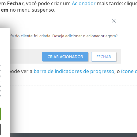
 em
Fechar
, você pode criar um
Acionador
mais tarde: clique
r em
no menu suspenso.
d
h
y
cê pode ver a
barra de indicadores de progresso
, o
ícone 
y
e
o
s
e
e