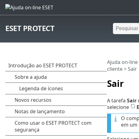
ESET PROTECT
Ajuda on-line
cliente
> Sair
Sair
A tarefa
Sair
r
selecione
O compu
em um c
Selecione uma