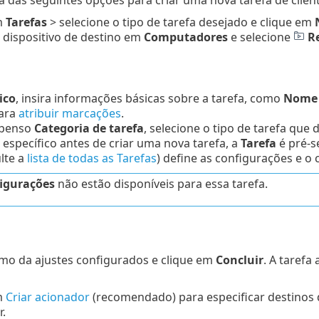
m
Tarefas
> selecione o tipo de tarefa desejado e clique em
 dispositivo de destino em
Computadores
e selecione
Re
ico
, insira informações básicas sobre a tarefa, como
Nome e
ara
atribuir marcações
.
spenso
Categoria de tarefa
, selecione o tipo de tarefa que 
a específico antes de criar uma nova tarefa, a
Tarefa
é pré-s
lte a
lista de todas as Tarefas
) define as configurações e o
igurações
não estão disponíveis para essa tarefa.
umo da ajustes configurados e clique em
Concluir
. A tarefa
m
Criar acionador
(recomendado) para especificar destinos 
.