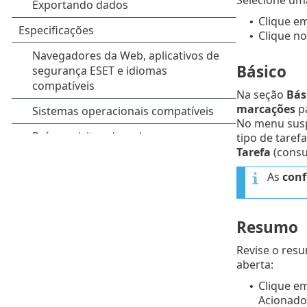
Clique e
•
Clique no
•
Básico
Na seção
Bás
marcações
p
No menu su
tipo de taref
Tarefa
(consu
As
conf
Resumo
Revise o res
aberta:
Clique e
•
Acionador