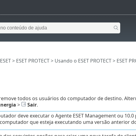
 ESET
>
ESET PROTECT
>
Usando o ESET PROTECT
>
ESET PR
emove todos os usuários do computador de destino. Alte
Energia
>
Sair
.
tador deve executar o Agente ESET Management ou 10.0 po
omputador que esteja executando uma versão anterior do
 das seguintes opções para criar uma nova tarefa de client