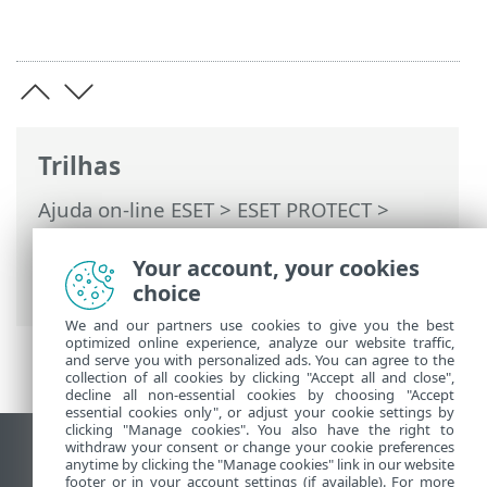
Trilhas
Ajuda on-line ESET
>
ESET PROTECT
>
Usando o ESET PROTECT
>
ESET PROTECT
Menu principal
>
Mais
> Relatório de
Your account, your cookies
auditoria
choice
We and our partners use cookies to give you the best
optimized online experience, analyze our website traffic,
and serve you with personalized ads. You can agree to the
collection of all cookies by clicking "Accept all and close",
decline all non-essential cookies by choosing "Accept
essential cookies only", or adjust your cookie settings by
clicking "Manage cookies". You also have the right to
withdraw your consent or change your cookie preferences
Ver site para desktop
anytime by clicking the "Manage cookies" link in our website
footer or in your account settings (if available). For more
End of Life