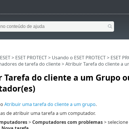
 ESET
>
ESET PROTECT
>
Usando o ESET PROTECT
>
ESET PR
nadores de tarefa do cliente
> Atribuir Tarefa do cliente a
r Tarefa do cliente a um Grupo o
ador(es)
mo
Atribuir uma tarefa do cliente a um grupo
.
as de atribuir uma tarefa a um computador.
mputadores
>
Computadores com problemas
> selecion
Nova tarefa