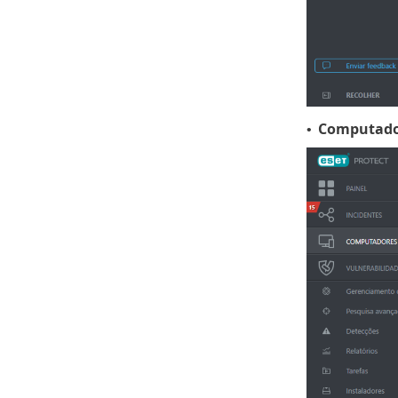
Computad
•