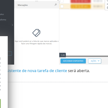
d
h
y
e
Assistente de nova tarefa de cliente
será aberta.
y
e
o
s
e
e