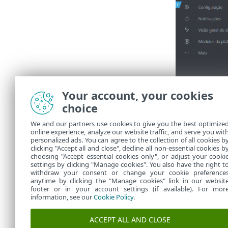
Your account, your cookies
choice
We and our partners use cookies to give you the best optimize
online experience, analyze our website traffic, and serve you wit
personalized ads. You can agree to the collection of all cookies b
Uma janela d
clicking "Accept all and close", decline all non-essential cookies b
choosing "Accept essential cookies only", or adjust your cooki
settings by clicking "Manage cookies". You also have the right t
withdraw your consent or change your cookie preference
anytime by clicking the "Manage cookies" link in our websit
footer or in your account settings (if available). For mor
information, see our
Cookie Policy
.
ACCEPT ALL AND CLOSE