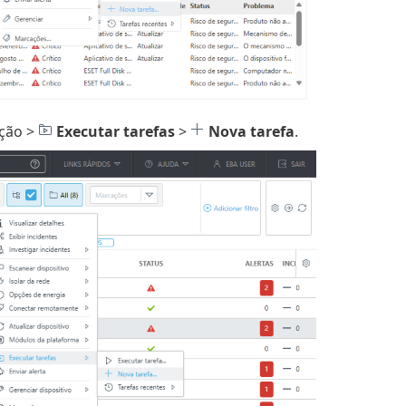
eção >
Executar tarefas
>
Nova tarefa
.