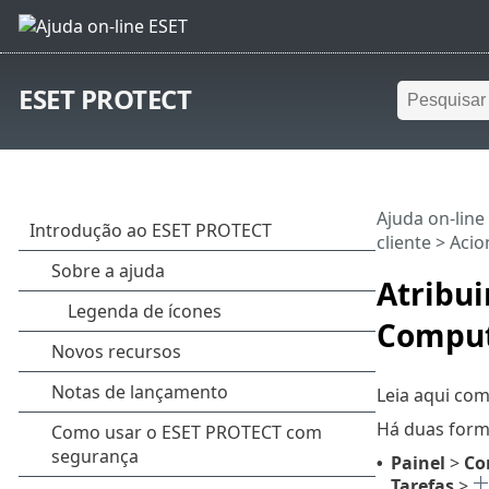
ESET PROTECT
Ajuda on-line
cliente
>
Acio
Atribui
Comput
Leia aqui co
Há duas form
Painel
>
Co
•
Tarefas
>