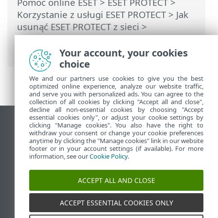
Pomoc online ESET
>
ESET PROTECT
>
Korzystanie z usługi ESET PROTECT
>
Jak
usunąć ESET PROTECT z sieci
>
Wygaśnięcie ostatniej subskrypcji ESET
PROTECT
Your account, your cookies
choice
We and our partners use cookies to give you the best
optimized online experience, analyze our website traffic,
and serve you with personalized ads. You can agree to the
collection of all cookies by clicking "Accept all and close",
decline all non-essential cookies by choosing "Accept
essential cookies only", or adjust your cookie settings by
Wyświetl witrynę internetową dla
clicking "Manage cookies". You also have the right to
withdraw your consent or change your cookie preferences
komputerów
anytime by clicking the "Manage cookies" link in our website
footer or in your account settings (if available). For more
End of Life
information, see our
Cookie Policy
.
Baza wiedzy ESET
Forum ESET
ACCEPT ALL AND CLOSE
ESET Status Portal
Pomoc regionalna
ACCEPT ESSENTIAL COOKIES ONLY