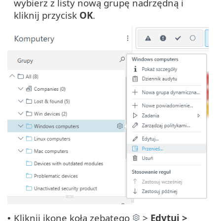
wybierz z listy nową grupę nadrzędną i
kliknij przycisk
OK
.
Kliknij ikonę koła zębatego
>
Edytuj >
•