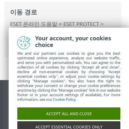
이동 경로
ESET 온라인 도움말
>
ESET PROTECT
>
ESET PROTECT 사용
>
ESET PROTECT 기본
Your account, your cookies
메뉴
>
자세히
>
컴퓨터 사용자
> 사용자 편
choice
집
We and our partners use cookies to give you the best
optimized online experience, analyze our website traffic,
and serve you with personalized ads. You can agree to the
collection of all cookies by clicking "Accept all and close",
decline all non-essential cookies by choosing "Accept
essential cookies only", or adjust your cookie settings by
clicking "Manage cookies". You also have the right to
withdraw your consent or change your cookie preferences
anytime by clicking the "Manage cookies" link in our website
데스크톱 사이트 보기
footer or in your account settings (if available). For more
End of Life
information, see our
Cookie Policy
.
ESET 지식 베이스
ACCEPT ALL AND CLOSE
ESET 포럼
ESET Status Portal
ACCEPT ESSENTIAL COOKIES ONLY