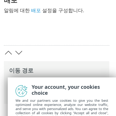
알림에 대한
배포
설정을 구성합니다.
이동 경로
ESET 온라인 도움말
>
ESET PROTECT
>
Your account, your cookies
ESET PROTECT 사용
>
ESET PROTECT 기본
choice
메뉴
>
알림
> 알림 관리
We and our partners use cookies to give you the best
optimized online experience, analyze our website traffic,
and serve you with personalized ads. You can agree to the
collection of all cookies by clicking "Accept all and close",