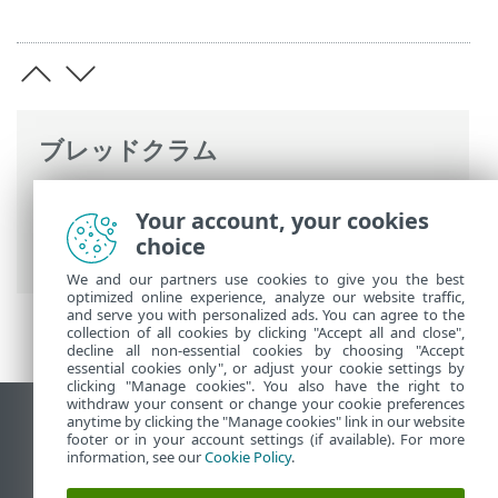
ブレッドクラム
ESETオンラインヘルプ
>
ESET PROTECT
>
Your account, your cookies
始めましょう
> ESET PROTECTをActive
choice
Directoryと同期する
We and our partners use cookies to give you the best
optimized online experience, analyze our website traffic,
and serve you with personalized ads. You can agree to the
collection of all cookies by clicking "Accept all and close",
decline all non-essential cookies by choosing "Accept
essential cookies only", or adjust your cookie settings by
clicking "Manage cookies". You also have the right to
withdraw your consent or change your cookie preferences
anytime by clicking the "Manage cookies" link in our website
デスクトップサイトの表示
footer or in your account settings (if available). For more
End of Life
information, see our
Cookie Policy
.
ESETナレッジベース