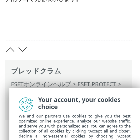
ブレッドクラム
ESETオンラインヘルプ
>
ESET PROTECT
>
ESET PROTECTの使用
>
ESET PROTECT メ
Your account, your cookies
インメニュー
>
設定
>
詳細設定
> クライア
choice
ントへのポリシーの割り当て
We and our partners use cookies to give you the best
optimized online experience, analyze our website traffic,
and serve you with personalized ads. You can agree to the
collection of all cookies by clicking "Accept all and close",
decline all non-essential cookies by choosing "Accept