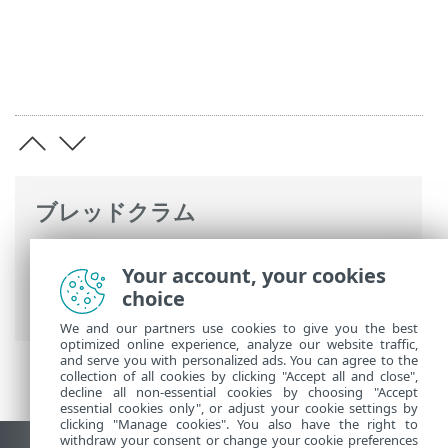
ブレッドクラム
ESETオンラインヘルプ
>
ESET PROTECT
>
Your account, your cookies
ESET PROTECTの使用
>
ESET PROTECT メ
choice
インメニュー
> 設定
We and our partners use cookies to give you the best
optimized online experience, analyze our website traffic,
and serve you with personalized ads. You can agree to the
collection of all cookies by clicking "Accept all and close",
decline all non-essential cookies by choosing "Accept
essential cookies only", or adjust your cookie settings by
clicking "Manage cookies". You also have the right to
withdraw your consent or change your cookie preferences