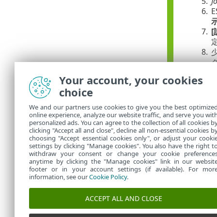
5.
J
6.
E
示
7.
[
8.
9.
Your account, your cookies
10.
choice
11.
12.
We and our partners use cookies to give you the best optimize
13.
[
online experience, analyze our website traffic, and serve you wit
14.
personalized ads. You can agree to the collection of all cookies b
clicking "Accept all and close", decline all non-essential cookies b
choosing "Accept essential cookies only", or adjust your cooki
settings by clicking "Manage cookies". You also have the right t
withdraw your consent or change your cookie preference
anytime by clicking the "Manage cookies" link in our websit
footer or in your account settings (if available). For mor
information, see our
Cookie Policy
.
ACCEPT ALL AND CLOSE