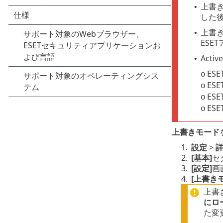
上書き
•
した
上書
•
ESE
Act
•
ESET
o
ESET
o
ESET
o
ESET
o
上書きモード
1.
設定
>
2.
[基本]
セ
3.
[設定]
画
4.
[上書き
上書
にロ
た変