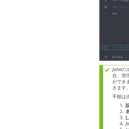
John
の
合、管
ができ
きます
手順は
1.
2.
3.
4.