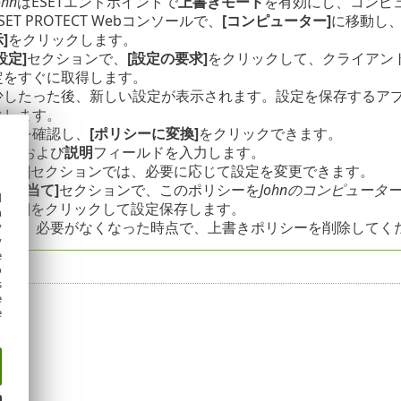
ohn
はESETエンドポイントで
上書きモード
を有効にし、コンピ
SET PROTECT Webコンソールで、
[コンピューター]
に移動し
]
をクリックします。
設定]
セクションで、
[設定の要求]
をクリックして、クライアン
定をすぐに取得します。
少したった後、新しい設定が表示されます。設定を保存するア
クします。
設定を確認し、
[ポリシーに変換]
をクリックできます。
名前
および
説明
フィールドを入力します。
[設定]
セクションでは、必要に応じて設定を変更できます。
[割り当て]
セクションで、このポリシーを
Johnのコンピュータ
d
完了
]をクリックして設定保存します。
h
必ず、必要がなくなった時点で、上書きポリシーを削除してく
y
y
e
o
s
e
e