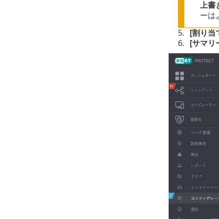
上書
ーは
5.
[割り当
6.
[サマリ