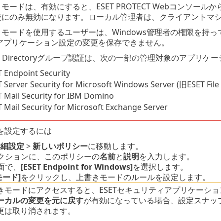
モードは、有効にすると、ESET PROTECT Webコンソ
後にのみ無効になります。ローカル管理者は、クライアントマ
きモードを使用するユーザーは、Windows管理者の権限を持
Tアプリケーション設定の変更を保存できません。
ive Directoryグループ認証は、次の一部の管理対象のアプ
 Endpoint Security
 Server Security for Microsoft Windows Server (旧ESET File
 Mail Security for IBM Domino
 Mail Security for Microsoft Exchange Server
を設定するには
詳細設定
>
新しいポリシー
に移動します。
クションに、このポリシーの
名前
と
説明
を入力します。
面で、
[ESET Endpoint for Windows]
を選択します。
モード]
をクリックし、上書きモードのルールを設定します。
きモードにアクセスすると、ESETセキュリティアプリケーシ
ーカルの変更を元に戻す
が有効になっている場合、設定スナッ
更は取り消されます。