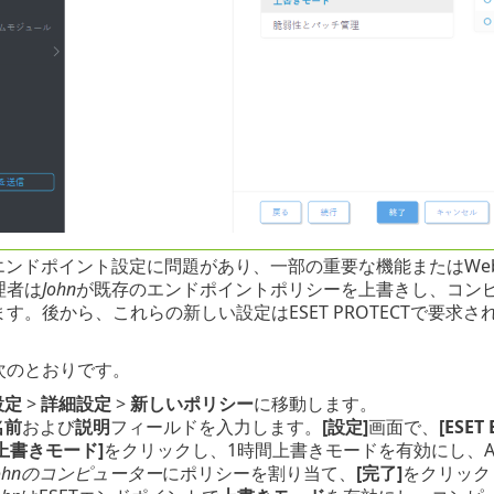
エンドポイント設定に問題があり、一部の重要な機能またはWe
理者は
John
が既存のエンドポイントポリシーを上書きし、コン
ます。後から、これらの新しい設定はESET PROTECTで要
。
次のとおりです。
設定
>
詳細設定
>
新しいポリシー
に移動します。
名前
および
説明
フィールドを入力します。
[設定]
画面で、
[ESET
[上書きモード]
をクリックし、1時間上書きモードを有効にし、
Johnのコンピューター
にポリシーを割り当て、
[完了]
をクリック