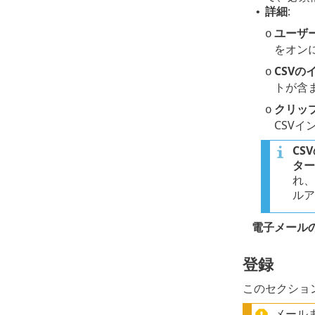
詳細
:
•
ユーザ
o
をオン
CSVの
o
トが含
クリッ
o
CSVイ
CS
ター
れ、
ルア
電子メール
登録
このセクショ
メール