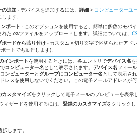
ーの追加
- デバイスを追加するには、
詳細
>
コンピューターユ
にします。
インポート
- このオプションを使用すると、簡単に多数のモバ
まれた
.csv
ファイルをアップロードします。詳細については、
C
プボードから貼り付け
- カスタム区切り文字で区切られたアド
ンポートでも動作します)。
Vのインポート
を使用するときには、各エントリで
デバイス名
を
で
コンピューター名
として表示されます。
デバイス名
フィール
コンピューター
と
グループ
に
コンピューター名
として表示され
ドレスを使用しないでください。この電子メールアドレスが何
のカスタマイズ
をクリックして電子メールのプレビューを表示
ウィザードを使用するには、
登録のカスタマイズ
をクリックし
選択します。