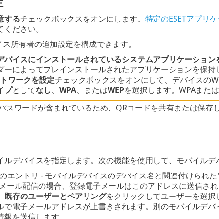
定
意する
チェックボックスをオンにします。
特定のESETアプ
てください。
デバイス所有者の追加設定を構成できます。
デバイスにインストールされているシステムアプリケーション
ダーによってプレインストールされたアプリケーションを保持
ネットワークを設定
チェックボックスをオンにして、デバイスのWi
イプ
として
なし
、
WPA
、または
WEP
を選択します。WPAまたは
-Fiパスワードが含まれているため、QRコードを共有または保存
イルデバイスを指定します。次の機能を使用して、モバイルデ
1つのエントリ - モバイルデバイスのデバイス名と関連付けら
子メール配信の場合、登録電子メールはこのアドレスに送信され
、
既存のユーザーとペアリング
をクリックしてユーザーを選択
ルで電子メールアドレスが上書きされます。別のモバイルデバ
情報を送信します。