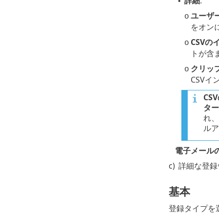
詳細
:
•
ユーザ
o
をオン
CSVの
o
トが含
クリッ
o
CSVイ
CS
ター
れ、
ルア
電子メール
c)
詳細な登録
基本
登録タイプを