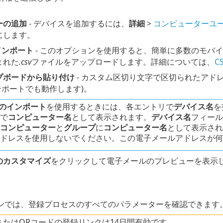
ーの追加
- デバイスを追加するには、
詳細
>
コンピューターユ
にします。
インポート
- このオプションを使用すると、簡単に多数のモバ
まれた
.csv
ファイルをアップロードします。詳細については、
C
プボードから貼り付け
- カスタム区切り文字で区切られたアド
ンポートでも動作します)。
Vのインポート
を使用するときには、各エントリで
デバイス名
を
で
コンピューター名
として表示されます。
デバイス名
フィール
コンピューター
と
グループ
に
コンピューター名
として表示され
ドレスを使用しないでください。この電子メールアドレスが何
のカスタマイズ
をクリックして電子メールのプレビューを表示
ンでは、登録プロセスのすべてのパラメーターを確認できます
またはQRコードの登録リンクは14日間有効です。