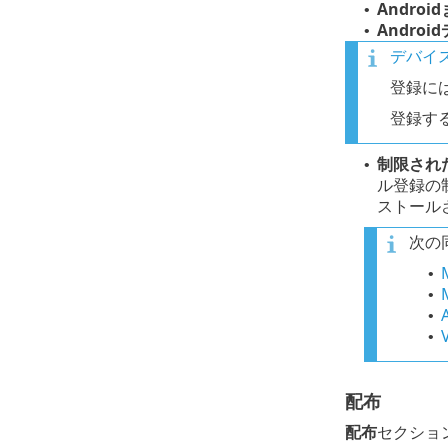
Android
•
Andro
•
デバイ
登録に
登録す
制限された
•
ル登録の
ストール
次の
•
•
•
•
配布
配布
セクショ