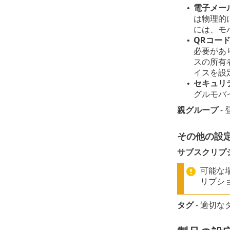
電子メー
•
は物理的
には、モ
QRコー
•
必要があ
スの所有
イスを設
セキュリ
•
グルモバ
親グループ
-
その他の設
サブスクリプ
可能な
リプシ
タグ
- 適切