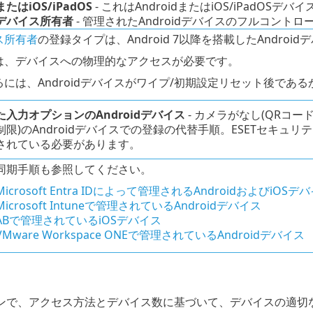
またはiOS/iPadOS
- これはAndroidまたはiOS/iPadOS
idデバイス所有者
- 管理されたAndroidデバイスのフルコント
ス所有者
の登録タイプは、Android 7以降を搭載したAndro
は、デバイスへの物理的なアクセスが必要です。
るには、Androidデバイスがワイプ/初期設定リセット後であ
入力オプションのAndroidデバイス
- カメラがなし(QRコ
制限)のAndroidデバイスでの登録の代替手順。ESETセキ
されている必要があります。
同期手順も参照してください。
Microsoft Entra IDによって管理されるAndroidおよびiOSデ
Microsoft Intuneで管理されているAndroidデバイス
ABで管理されているiOSデバイス
VMware Workspace ONEで管理されているAndroidデバイス
ンで、アクセス方法とデバイス数に基づいて、デバイスの適切