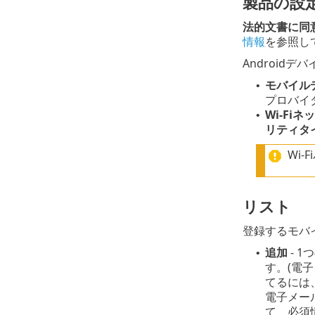
製品の設
法的文書に同
情報
を参照し
Android
モバイル
•
プロバイ
Wi-Fi
•
リティタ
Wi
リスト
登録するモバ
追加
- 
•
す。(電
てるには
電子メー
て、必須