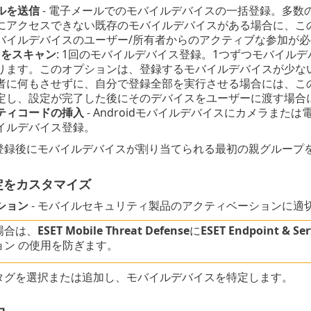
ルを送信
- 電子メールでのモバイルデバイスの一括登録。多数
にアクセスできない既存のモバイルデバイスがある場合に、こ
バイルデバイスのユーザー/所有者からのアクティブな参加が必
ドをスキャン
: 1回のモバイルデバイス登録。1つずつモバイル
ります。このオプションは、登録するモバイルデバイスが少な
者に何もさせずに、自分で登録全部を実行させる場合には、こ
定し、設定が完了した後にそのデバイスをユーザーに渡す場合
ティコードの挿入
- Androidモバイルデバイスにカメラま
イルデバイス登録。
 登録後にモバイルデバイスが割り当てられる最初の親グループ
定をカスタマイズ
ション
- モバイルセキュリティ製品のアクティベーションに適
場合は、
ESET Mobile Threat Defense
に
ESET Endpoint & Ser
ョン の使用を防ぎます。
なタグを選択または追加し、モバイルデバイスを特定します。