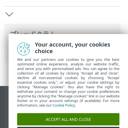
ブレッドクラム
Your account, your cookies
ESETオンラインヘルプ
>
ESET PROTECT
>
choice
ESET PROTECTの概要
We and our partners use cookies to give you the best
optimized online experience, analyze our website traffic,
and serve you with personalized ads. You can agree to the
collection of all cookies by clicking "Accept all and close",
decline all non-essential cookies by choosing "Accept
essential cookies only", or adjust your cookie settings by
clicking "Manage cookies". You also have the right to
withdraw your consent or change your cookie preferences
anytime by clicking the "Manage cookies" link in our website
デスクトップサイトの表示
footer or in your account settings (if available). For more
End of Life
information, see our
Cookie Policy
.
ESETナレッジベース
ACCEPT ALL AND CLOSE
ESETフォーラム