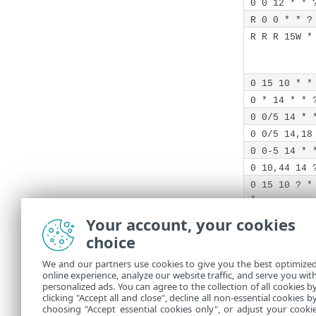
0 0 12 * * 
R 0 0 * * ?
R R R 15W *
0 15 10 * *
0 * 14 * * 
0 0/5 14 * 
0 0/5 14,18
0 0-5 14 * 
0 10,44 14 
0 15 10 ? *
*
0 15 10 15 
Your account, your cookies
0 15 10 ? *
choice
0 15 10 ? *
We and our partners use cookies to give you the best optimize
2020
online experience, analyze our website traffic, and serve you wit
0 15 10 ? *
personalized ads. You can agree to the collection of all cookies b
clicking "Accept all and close", decline all non-essential cookies b
0 0 * * * ?
choosing "Accept essential cookies only", or adjust your cooki