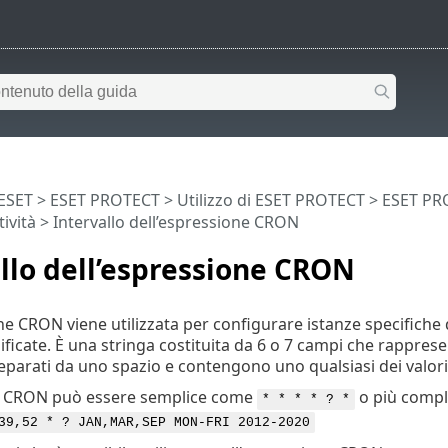
 ESET
>
ESET PROTECT
>
Utilizzo di ESET PROTECT
>
ESET PR
tività
> Intervallo dell’espressione CRON
llo dell’espressione CRON
e CRON viene utilizzata per configurare istanze specifiche d
nificate. È una stringa costituita da 6 o 7 campi che rapprese
parati da uno spazio e contengono uno qualsiasi dei valori 
e CRON può essere semplice come
o più comp
* * * * ? *
39,52 * ? JAN,MAR,SEP MON-FRI 2012-2020