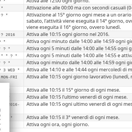
Attiva alle 12:00 ogni giorno.
? *
Attivazione alle 00:00 ma con secondi casuali (0
 *
Attivazione al 15° giorno ogni mese a un orario c
 ? *
sabato, l'attività viene eseguita il 14° giorno, ov
viene eseguita il 16° giorno, ovvero lunedì.
Attiva alle 10:15 ogni giorno nel 2016.
 ? 2016
Attiva ogni minuto dalle 14:00 alle 14:59 ogni g
? *
Attiva ogni 5 minuti dalle 14:00 alle 14:55 ogni 
* ? *
Attiva ogni 5 minuti dalle 14:00 alle 14:55 e atti
 * * ? *
Attiva ogni minuto dalle 14:00 alle 14:59 ogni g
* ? *
Attiva alle 14:10 e alle 14:44 ogni mercoledì di 
? 3 WED *
Attiva alle 10:15 ogni giorno lavorativo (lunedì,
 MON-FRI
Attiva alle 10:15 il 15° giorno di ogni mese.
* ? *
Attiva alle 10:15 l’ultimo venerdì di ogni mese.
 5L *
Attiva alle 10:15 ogni ultimo venerdì di ogni me
 5L 2016-
d
h
Attiva alle 10:15 il 3° venerdì di ogni mese.
 5#3 *
y
Attiva ogni ora, ogni giorno.
y
 *
e