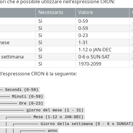
ori che è possibile utilizzare nell'espressione CRON:
Necessario
Valore
Sì
0-59
Sì
0-59
Sì
0-23
mese
Sì
1-31
Sì
1-12 o JAN-DEC
a settimana
Sì
0-6 o SUN-SAT
Sì
1970-2099
ell'espressione CRON è la seguente:
── Secondi (0–59)
──── Minuti (0–59)
────── Ore (0–23)
──────── giorno del mese (1 - 31)
────────── Mese (1–12 o JAN-DEC)
 ┌────────── Giorno della settimana (0 - 6 o SUNSAT) 
│ │ ┌────────── anno