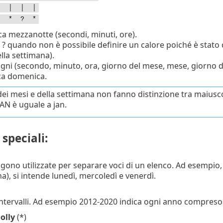
│ │ │ │
* * ? *
ica mezzanotte (secondi, minuti, ore).
e ? quando non è possibile definire un calore poiché è stato
lla settimana).
ogni (secondo, minuto, ora, giorno del mese, mese, giorno d
ca domenica.
dei mesi e della settimana non fanno distinzione tra maius
AN è uguale a jan.
 speciali:
ngono utilizzate per separare voci di un elenco. Ad esempio,
a), si intende lunedì, mercoledì e venerdì.
 intervalli. Ad esempio 2012-2020 indica ogni anno compreso 
olly
(*)