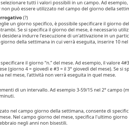
 selezionare tutti i valori possibili in un campo. Ad esempio
ly non può essere utilizzato nel campo del giorno della setti
rrogativo
(?)
lie un giorno specifico, è possibile specificare il giorno d
trambi. Se si specifica il giorno del mese, è necessario utili
i desidera indurre l'esecuzione di un'attivazione in un parti
il giorno della settimana in cui verrà eseguita, inserire 10 
 specificare il giorno “n.” del mese. Ad esempio, il valore 4
se (giorno 4 = giovedì e #3 = il 3° giovedì del mese). Se si s
a nel mese, l'attività non verrà eseguita in quel mese.
ementi di un intervallo. Ad esempio 3-59/15 nel 2° campo (min
minuti.
zato nel campo giorno della settimana, consente di specificar
ese. Nel campo giorno del mese, specifica l'ultimo giorno 
ebbraio negli anni non bisestili.