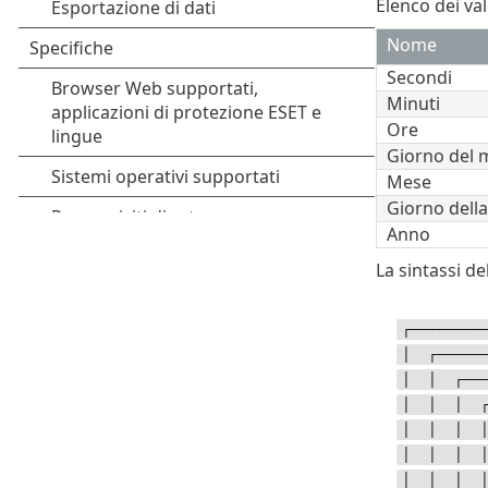
Elenco dei val
Nome
Secondi
Minuti
Ore
Giorno del 
Mese
Giorno dell
Anno
La sintassi d
┌────────
│ ┌──────
│ │ ┌────
│ │ │ ┌──
│ │ │ │ ┌
│ │ │ │ │
│ │ │ │ 