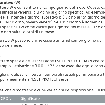
orativo
(W)
attere W è consentito nel campo giorno del mese. Questo cara
l lunedì al venerdì) più vicino al giorno specifico. Ad esemp
e, si intende il giorno lavorativo più vicino al 15° giorno del
 il 14° giorno, ovvero venerdì. Se il 15° giorno è domenica, l
i specifica 1W come valore per il giorno del mese e il 1° giorn
e non salta i giorni di un mese.
teri L e W possono anche essere uniti nel campo giorno del 
ivo del mese.
)
attere speciale dell'espressione ESET PROTECT CRON che conse
empio, l'attivazione R 0 0 * * ? * viene eseguita ogni giorno 
glia di utilizzare intervalli temporali casuali per impedire 
oraneamente all’ESET PROTECT server.
ti che dimostrano alcune variazioni dell'espressione CRON
e CRON
Significato