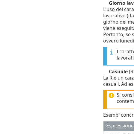
Giorno lav
L'uso del car
lavorativo (da
giorno del mes
viene eseguita
Pertanto, se s
ovvero lunedì 
I carat
lavorat
Casuale
(R
La R è un car
casuali. Ad es
Si consi
contemp
Esempi concre
Espression