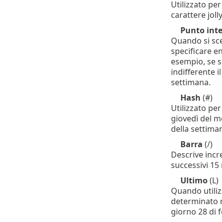
Utilizzato per
carattere jol
Punto inte
Quando si sceg
specificare en
esempio, se s
indifferente 
settimana.
Hash
(#)
Utilizzato per
giovedì del me
della settiman
Barra
(/)
Descrive incr
successivi 15 
Ultimo
(L)
Quando utiliz
determinato m
giorno 28 di f