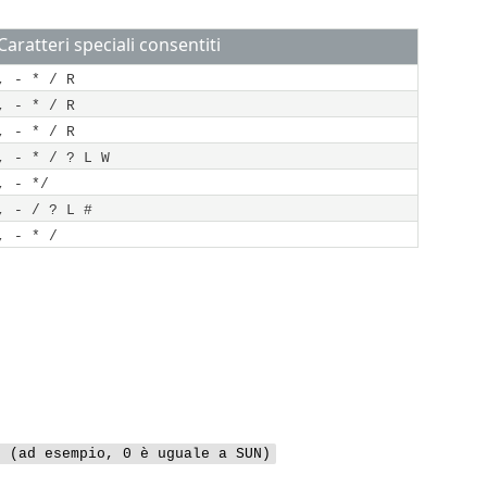
Caratteri speciali consentiti
, - * / R
, - * / R
, - * / R
, - * / ? L W
, - */
, - / ? L #
, - * /
(ad esempio, 0 è uguale a SUN)