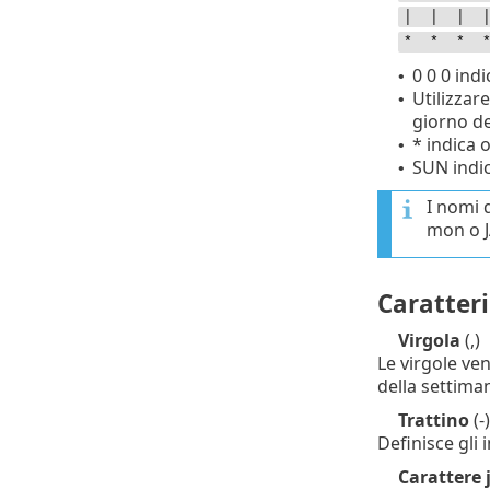
│ │ │ 
* * * 
0 0 0 ind
•
Utilizzar
•
giorno de
* indica 
•
SUN indi
•
I nomi 
mon o J
Caratteri
Virgola
(,)
Le virgole ve
della settiman
Trattino
(-)
Definisce gli
Carattere j